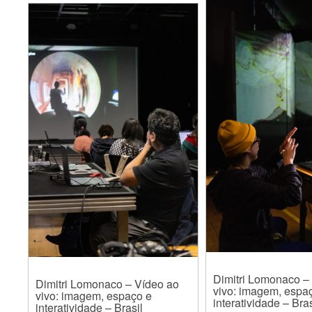
Dimitri Lomonaco –
Dimitri Lomonaco – Vídeo ao
vivo: imagem, espa
vivo: imagem, espaço e
interatividade – Bras
interatividade – Brasil