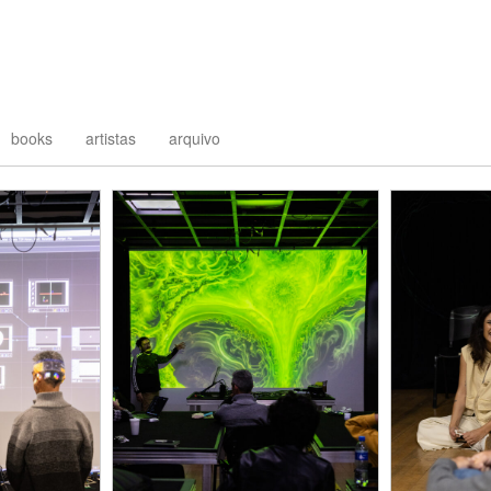
books
artistas
arquivo