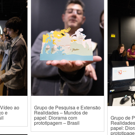
 Vídeo ao
Grupo de Pesquisa e Extensão
ço e
Realidades – Mundos de
il
papel: Diorama com
Grupo de P
prototipagem – Brasil
Realidade
papel: Dio
prototipage