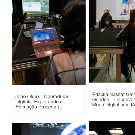
Priscila Nassar Gal
João Otero – Dobraduras
Guedes – Desenvol
Digitais: Explorando a
Moda Digital com I
Animação Procedural