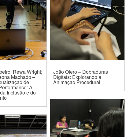
beiro; Rewa Wright;
João Otero – Dobraduras
 Leona Machado –
Digitais: Explorando a
isualização de
Animação Procedural
Performance: A
 da Inclusão e do
nto