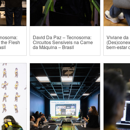
cnosoma:
David Da Paz – Tecnosoma:
Viviane da 
n the Flesh
Circuitos Sensíveis na Carne
(Des)conex
sil
da Máquina – Brasil
bem-estar d