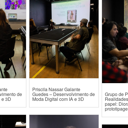
ante
Priscila Nassar Galante
vimento de
Guedes – Desenvolvimento de
Grupo de P
A e 3D
Moda Digital com IA e 3D
Realidade
papel: Dio
prototipage