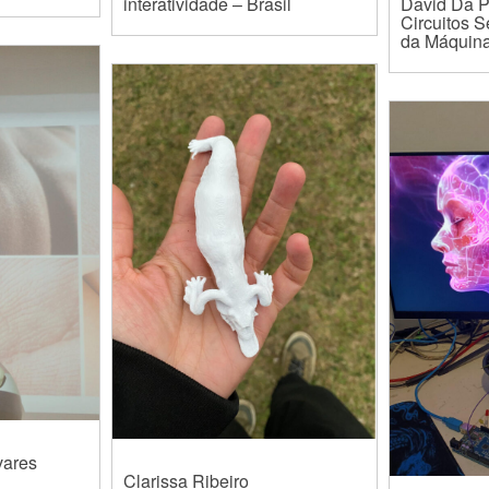
interatividade – Brasil
David Da 
Circuitos 
da Máquina
vares
Clarissa Ribeiro