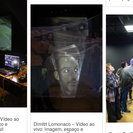
 Vídeo ao
ço e
Dimitri Lomonaco – Vídeo ao
il
vivo: imagem, espaço e