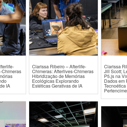
terlife-
Clarissa Ribeiro – Afterlife-
Clarissa Ri
s-Chimeras
Chimeras: Afterlives-Chimeras
Jill Scott;
mórias
Hibridização de Memórias
P5.js na V
ndo
Ecológicas Explorando
Dados em 
 de IA
Estéticas Gerativas de IA
Tecnoética
Pertencime