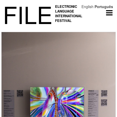
FILE
ELECTRONIC
English
Português
LANGUAGE
Togg
INTERNATIONAL
navi
FESTIVAL