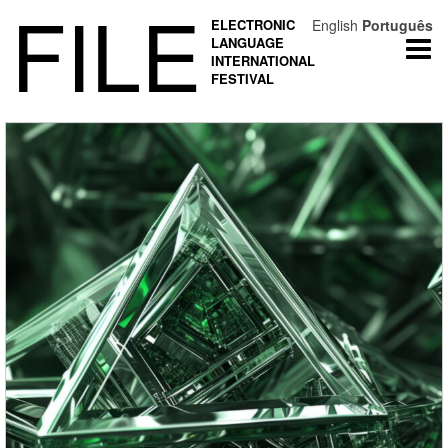
FILE
ELECTRONIC
English
Português
LANGUAGE
Togg
INTERNATIONAL
navi
FESTIVAL