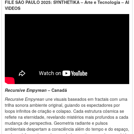
FILE SÃO PAULO 2025: SYNTHETIKA – Arte e Tecnologia – AI
VIDEOS
Recursive Empyrean
– Canadá
Recursive Empyrean
une visuais baseados em fractais com uma
trilha sonora ambiente original, guiando os espectadores por
loops infinitos de criação e colapso. Cada estrutura cósmica se
reflete na eternidade, revelando mistérios mais profundos a cada
mudança de perspectiva. Geometria radiante e pulsos
ambientais despertam a consciência além do tempo e do espaço,