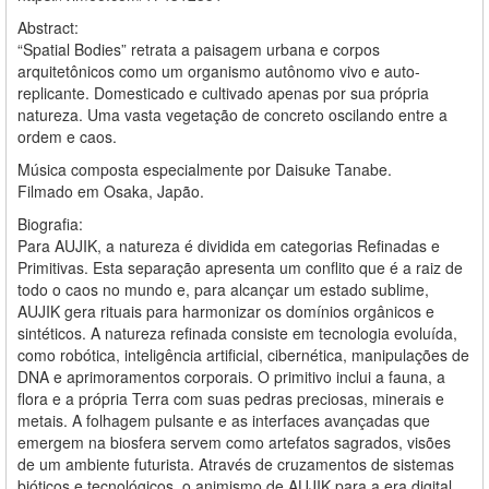
Abstract:
“Spatial Bodies” retrata a paisagem urbana e corpos
arquitetônicos como um organismo autônomo vivo e auto-
replicante. Domesticado e cultivado apenas por sua própria
natureza. Uma vasta vegetação de concreto oscilando entre a
ordem e caos.
Música composta especialmente por Daisuke Tanabe.
Filmado em Osaka, Japão.
Biografia:
Para AUJIK, a natureza é dividida em categorias Refinadas e
Primitivas. Esta separação apresenta um conflito que é a raiz de
todo o caos no mundo e, para alcançar um estado sublime,
AUJIK gera rituais para harmonizar os domínios orgânicos e
sintéticos. A natureza refinada consiste em tecnologia evoluída,
como robótica, inteligência artificial, cibernética, manipulações de
DNA e aprimoramentos corporais. O primitivo inclui a fauna, a
flora e a própria Terra com suas pedras preciosas, minerais e
metais. A folhagem pulsante e as interfaces avançadas que
emergem na biosfera servem como artefatos sagrados, visões
de um ambiente futurista. Através de cruzamentos de sistemas
bióticos e tecnológicos, o animismo de AUJIK para a era digital