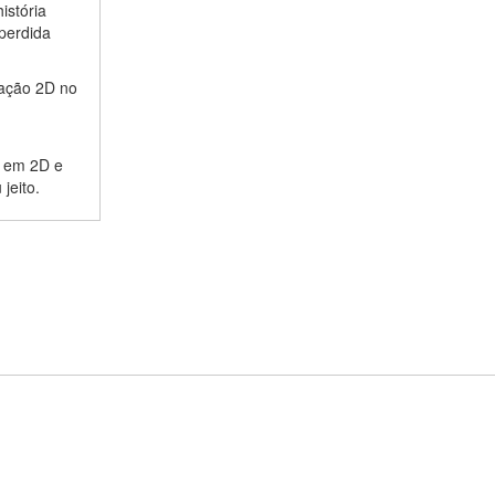
istória
 perdida
mação 2D no
o em 2D e
jeito.