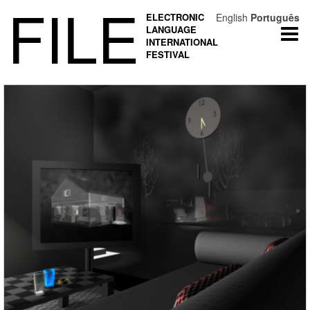
FILE
ELECTRONIC
English
Português
LANGUAGE
Togg
INTERNATIONAL
navi
FESTIVAL