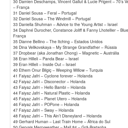
30 Damien Deschamps, Vincent Gallut & Lucie Prigent – 70’s 
– França
31 Daniel Sousa – Feral – Portugal
32 Daniel Sousa – The Windmill – Portugal
33 Daniella Shuhman – Advice to the Young Artist – Israel
34 Daphné Durocher, Constance Joliff & Fanny Lhotellier – Blu
França
35 Dianne Bellino – The Itching – Estados Unidos
36 Dina Velikovskaya – My Strange Grandfather – Rússia
37 Dropbear (aka Jonathan Chong) – Magnetic – Austrália
38 Eran Hilleli – Panda Bear – Israel
39 Eran Hilleli – Inside Out – Israel
40 Ethem Onur Bilgiç – Weeping Willow – Turquia
41 Faiyaz Jafri – Cyclone forever – Holanda
42 Faiyaz Jafri – Disconector – Holanda
43 Faiyaz Jafri – Hello Bambi – Holanda
44 Faiyaz Jafri – Natural Plastic – Holanda
45 Faiyaz Jafri – Planet Utero – Holanda
46 Faiyaz Jafri – POPone – Holanda
47 Faiyaz Jafri – Sway – Holanda
48 Faiyaz Jafri – This Ain’t Disneyland – Holanda
49 Gerhard Human – Last Train Home – África do Sul
50 Gervais Merryweather – Mall 84 – Grã-Bretanha