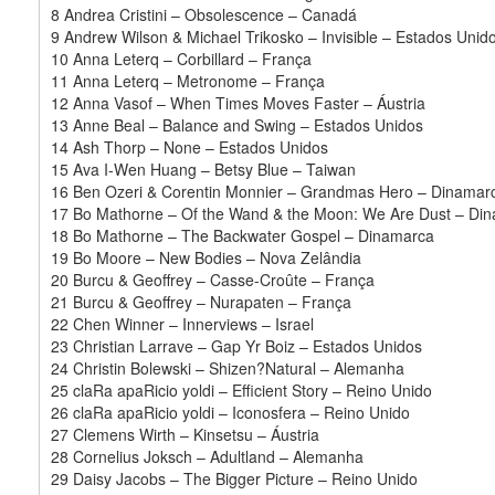
8 Andrea Cristini – Obsolescence – Canadá
9 Andrew Wilson & Michael Trikosko – Invisible – Estados Unid
10 Anna Leterq – Corbillard – França
11 Anna Leterq – Metronome – França
12 Anna Vasof – When Times Moves Faster – Áustria
13 Anne Beal – Balance and Swing – Estados Unidos
14 Ash Thorp – None – Estados Unidos
15 Ava I-Wen Huang – Betsy Blue – Taiwan
16 Ben Ozeri & Corentin Monnier – Grandmas Hero – Dinamar
17 Bo Mathorne – Of the Wand & the Moon: We Are Dust – Di
18 Bo Mathorne – The Backwater Gospel – Dinamarca
19 Bo Moore – New Bodies – Nova Zelândia
20 Burcu & Geoffrey – Casse-Croûte – França
21 Burcu & Geoffrey – Nurapaten – França
22 Chen Winner – Innerviews – Israel
23 Christian Larrave – Gap Yr Boiz – Estados Unidos
24 Christin Bolewski – Shizen?Natural – Alemanha
25 claRa apaRicio yoldi – Efficient Story – Reino Unido
26 claRa apaRicio yoldi – Iconosfera – Reino Unido
27 Clemens Wirth – Kinsetsu – Áustria
28 Cornelius Joksch – Adultland – Alemanha
29 Daisy Jacobs – The Bigger Picture – Reino Unido