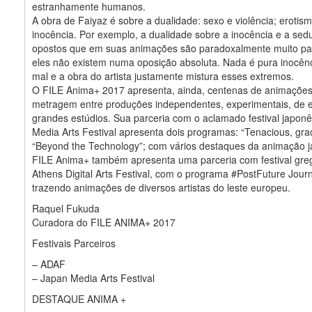
estranhamente humanos.
A obra de Faiyaz é sobre a dualidade: sexo e violência; erotis
inocência. Por exemplo, a dualidade sobre a inocência e a sed
opostos que em suas animações são paradoxalmente muito pa
eles não existem numa oposição absoluta. Nada é pura inocên
mal e a obra do artista justamente mistura esses extremos.
O FILE Anima+ 2017 apresenta, ainda, centenas de animações
metragem entre produções independentes, experimentais, de 
grandes estúdios. Sua parceria com o aclamado festival japon
Media Arts Festival apresenta dois programas: “Tenacious, gra
“Beyond the Technology”; com vários destaques da animação 
FILE Anima+ também apresenta uma parceria com festival gr
Athens Digital Arts Festival, com o programa #PostFuture Jour
trazendo animações de diversos artistas do leste europeu.
Raquel Fukuda
Curadora do FILE ANIMA+ 2017
Festivais Parceiros
– ADAF
– Japan Media Arts Festival
DESTAQUE ANIMA +