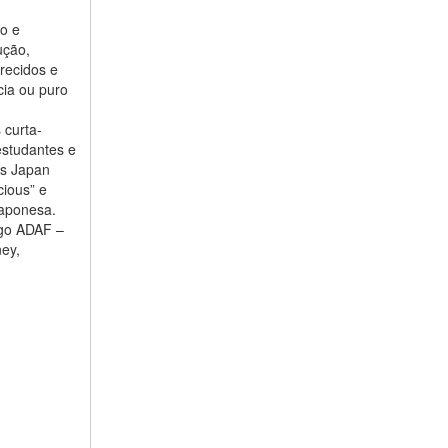
mo e
ução,
recidos e
cia ou puro
 curta-
estudantes e
ês Japan
cious” e
japonesa.
ego ADAF –
ney,