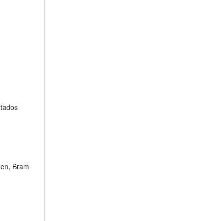
stados
zen, Bram