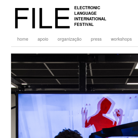
FILE
ELECTRONIC
LANGUAGE
INTERNATIONAL
FESTIVAL
home
apoio
organização
press
workshops