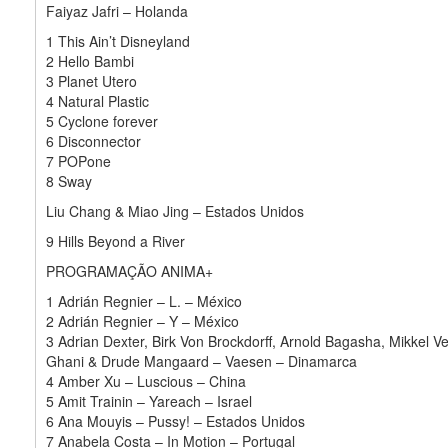
Faiyaz Jafri – Holanda
1 This Ain’t Disneyland
2 Hello Bambi
3 Planet Utero
4 Natural Plastic
5 Cyclone forever
6 Disconnector
7 POPone
8 Sway
Liu Chang & Miao Jing – Estados Unidos
9 Hills Beyond a River
PROGRAMAÇÃO ANIMA+
1 Adrián Regnier – L. – México
2 Adrián Regnier – Y – México
3 Adrian Dexter, Birk Von Brockdorff, Arnold Bagasha, Mikkel V
Ghani & Drude Mangaard – Vaesen – Dinamarca
4 Amber Xu – Luscious – China
5 Amit Trainin – Yareach – Israel
6 Ana Mouyis – Pussy! – Estados Unidos
7 Anabela Costa – In Motion – Portugal