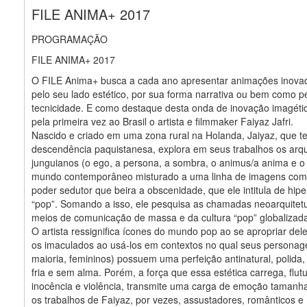
FILE ANIMA+ 2017
PROGRAMAÇÃO
FILE ANIMA+ 2017
O FILE Anima+ busca a cada ano apresentar animações inovad
pelo seu lado estético, por sua forma narrativa ou bem como p
tecnicidade. E como destaque desta onda de inovação imagéti
pela primeira vez ao Brasil o artista e filmmaker Faiyaz Jafri.
Nascido e criado em uma zona rural na Holanda, Jaiyaz, que t
descendência paquistanesa, explora em seus trabalhos os arq
junguianos (o ego, a persona, a sombra, o animus/a anima e o 
mundo contemporâneo misturado a uma linha de imagens com
poder sedutor que beira a obscenidade, que ele intitula de hipe
“pop”. Somando a isso, ele pesquisa as chamadas neoarquitet
meios de comunicação de massa e da cultura “pop” globalizad
O artista ressignifica ícones do mundo pop ao se apropriar del
os imaculados ao usá-los em contextos no qual seus persona
maioria, femininos) possuem uma perfeição antinatural, polida,
fria e sem alma. Porém, a força que essa estética carrega, flut
inocência e violência, transmite uma carga de emoção tamanh
os trabalhos de Faiyaz, por vezes, assustadores, românticos e