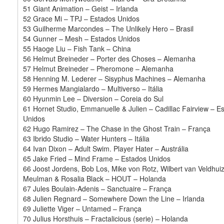
51 Giant Animation – Geist – Irlanda
52 Grace Mi – TPJ – Estados Unidos
53 Guilherme Marcondes – The Unlikely Hero – Brasil
54 Gunner – Mesh – Estados Unidos
55 Haoge Liu – Fish Tank – China
56 Helmut Breineder – Porter des Choses – Alemanha
57 Helmut Breineder – Pheromone – Alemanha
58 Henning M. Lederer – Sisyphus Machines – Alemanha
59 Hermes Mangialardo – Multiverso – Itália
60 Hyunmin Lee – Diversion – Coreia do Sul
61 Hornet Studio, Emmanuelle & Julien – Cadillac Fairview – E
Unidos
62 Hugo Ramirez – The Chase in the Ghost Train – França
63 Ibrido Studio – Water Hunters – Itália
64 Ivan Dixon – Adult Swim. Player Hater – Austrália
65 Jake Fried – Mind Frame – Estados Unidos
66 Joost Jordens, Bob Los, Mike von Rotz, Wilbert van Veldhui
Meulman & Rosalia Black – HOUT – Holanda
67 Jules Boulain-Adenis – Sanctuaire – França
68 Julien Regnard – Somewhere Down the Line – Irlanda
69 Juliette Viger – Untamed – França
70 Julius Horsthuis – Fractalicious (serie) – Holanda