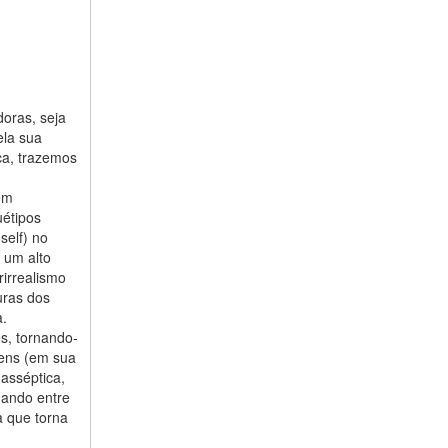
oras, seja
ela sua
ca, trazemos
em
uétipos
self) no
 um alto
rirrealismo
uras dos
a.
es, tornando-
gens (em sua
 asséptica,
uando entre
a que torna