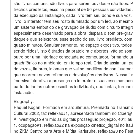
são livros comuns, são livros para serem ouvidos e não lidos.
trechos prediletos, escolha pessoal de 50 pessoas convidadas a
da execução da instalação, cada livro tem seu dono e sua voz.
livro, o interator tem seu rosto iluminado por um led, ao mes
um sistema embutido de gravação de áudio com circuito integr
especialmente desenhado para a obra, dispara o som pré-gra
daquele que selecionou esse trecho do seu livro predileto, co
quatro minutos. Simultaneamente, no espaço expositivo, todos 
sendo “lidos”, isto é tirados da prateleira e abertos, vão se s
outro por uma interface conectada ao computador, formando 
quadrifônico no ambiente, em tempo real. Criando assim um p
de vozes, timbres, idiomas que vai se modificando continuame
que ocorrem novas retiradas e devoluções dos livros. Nessa in
imersiva interativa a presença do interator e suas escolhas pe
parte de tantas outras escolhas individuais, que juntas, formam
instalação.
Biography:
Raquel Kogan: Formada em arquitetura. Premiada no Transmíd
Cultural 2002, faz reflexão#1, apresentada também no Ciber@
A investigação em mídias digitais prossegue: projeção, 401; au.t
1, ocupação#1, reflexão#2 na exposição cinético_digital no Itaú
no ZKM Centro para Arte e Mídia Karlsruhe, reflexão#3 no Fest