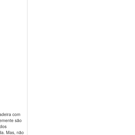
madeira com
ntemente são
ados
da. Mas, não