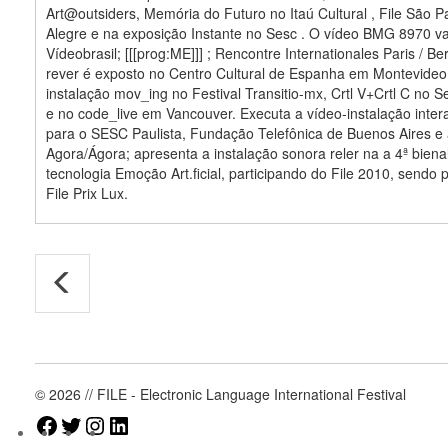
Art@outsiders, Memória do Futuro no Itaú Cultural , File São P
Alegre e na exposição Instante no Sesc . O vídeo BMG 8970 va
Vídeobrasil; [[[prog:ME]]] ; Rencontre Internationales Paris / Ber
rever é exposto no Centro Cultural de Espanha em Montevideo
instalação mov_ing no Festival Transitio-mx, Crtl V+Crtl C no 
e no code_live em Vancouver. Executa a vídeo-instalação inter
para o SESC Paulista, Fundação Telefônica de Buenos Aires e
Agora/Ágora; apresenta a instalação sonora reler na a 4ª bienal
tecnologia Emoção Art.ficial, participando do File 2010, sendo
File Prix Lux.
© 2026 // FILE - Electronic Language International Festival
Facebook
Twitter
Instagram
LinkedIn