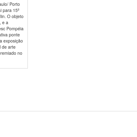
aulo/ Porto
i para 15º
lin. O objeto
, e a
Sesc Pompéia
ativa ponte
 a exposição
 de arte
 premiado no