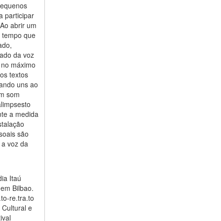
 Pequenos
 participar
 Ao abrir um
mo tempo que
ado,
vado da voz
m no máximo
os textos
omando uns ao
um som
alimpsesto
nte a medida
stalação
ssoais são
 a voz da
ia Itaú
 em Bilbao.
o-re.tra.to
 Cultural e
ival