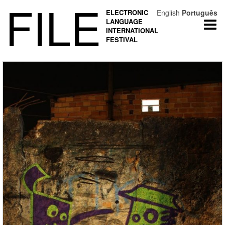
FILE
ELECTRONIC
English
Português
LANGUAGE
Togg
INTERNATIONAL
navi
FESTIVAL