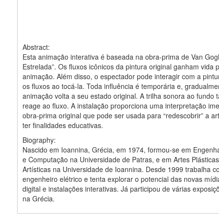
Abstract:
Esta animação interativa é baseada na obra-prima de Van Gog
Estrelada”. Os fluxos icônicos da pintura original ganham vida 
animação. Além disso, o espectador pode interagir com a pintu
os fluxos ao tocá-la. Toda influência é temporária e, gradualme
animação volta a seu estado original. A trilha sonora ao fund
reage ao fluxo. A instalação proporciona uma interpretação ime
obra-prima original que pode ser usada para “redescobrir” a art
ter finalidades educativas.
Biography:
Nascido em Ioannina, Grécia, em 1974, formou-se em Engenhai
e Computação na Universidade de Patras, e em Artes Plásticas
Artísticas na Universidade de Ioannina. Desde 1999 trabalha 
engenheiro elétrico e tenta explorar o potencial das novas mídi
digital e instalações interativas. Já participou de várias exposiç
na Grécia.