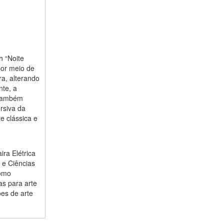
h “Noite
por meio de
ra, alterando
nte, a
o também
rsiva da
e clássica e
ra Elétrica
 e Ciências
como
as para arte
ões de arte