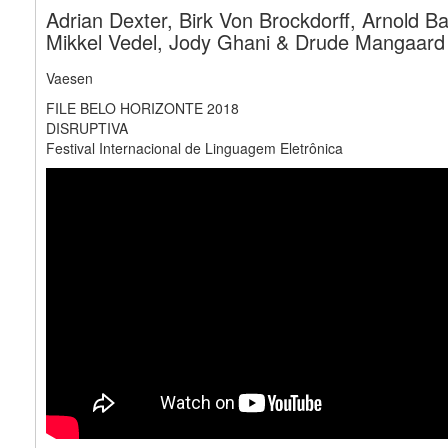
Adrian Dexter, Birk Von Brockdorff, Arnold B
Mikkel Vedel, Jody Ghani & Drude Mangaard
Vaesen
FILE BELO HORIZONTE 2018
DISRUPTIVA
Festival Internacional de Linguagem Eletrônica