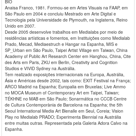
BIO
Anaisa Franco, 1981. Formou-se em Artes Visuais na FAAP, em
São Paulo em 2004 e concluiu Mestrado em Arte Digital e
Tecnologia pela Universidade de Plymouth, na Inglaterra, Reino
Unido em 2007.
Desde 2005 desenvolve trabalhos em Medialabs por meio de
residências artísticas e fomentos, em Instituições como Medialab
Prado, Mecad, Mediaestruch e Hangar na Espanha, MIS e
SP_Urban em São Paulo, Taipei Artist Village em Taiwan, China
Academy of Public Art Research Center em Hanghou, China, Cite
des Arts em Paris, ZKU em Berlin, Creativity and Cognition
Studios e VIVID Sydney na Austrália.
Tem realizado exposições internacionais na Europa, Austrália,
Ásia e Américas desde 2002, tais como: EXIT Festival na França;
ARCO Madrid na Espanha; Europalia em Bruxelas; Live Ammo
no MOCA Museum of Contemporary Art em Taipei, Taiwan;
TÉKHNE no MAB em São Paulo; Sonarmática no CCCB Centre
de Cultura Contemporània de Barcelona na Espanha; the 5th
Seoul International Media Art Bienalle em Seul, Coreia; Vision
Play no Medialab PRADO; Experimenta Biennial na Austrália
entre muitas outras. Representada pela Galeria Adora Calvo na
Espanha.