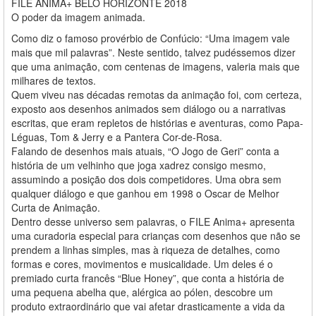
FILE ANIMA+ BELO HORIZONTE 2018
O poder da imagem animada.
Como diz o famoso provérbio de Confúcio: “Uma imagem vale
mais que mil palavras”. Neste sentido, talvez pudéssemos dizer
que uma animação, com centenas de imagens, valeria mais que
milhares de textos.
Quem viveu nas décadas remotas da animação foi, com certeza,
exposto aos desenhos animados sem diálogo ou a narrativas
escritas, que eram repletos de histórias e aventuras, como Papa-
Léguas, Tom & Jerry e a Pantera Cor-de-Rosa.
Falando de desenhos mais atuais, “O Jogo de Geri” conta a
história de um velhinho que joga xadrez consigo mesmo,
assumindo a posição dos dois competidores. Uma obra sem
qualquer diálogo e que ganhou em 1998 o Oscar de Melhor
Curta de Animação.
Dentro desse universo sem palavras, o FILE Anima+ apresenta
uma curadoria especial para crianças com desenhos que não se
prendem a linhas simples, mas à riqueza de detalhes, como
formas e cores, movimentos e musicalidade. Um deles é o
premiado curta francês “Blue Honey”, que conta a história de
uma pequena abelha que, alérgica ao pólen, descobre um
produto extraordinário que vai afetar drasticamente a vida da