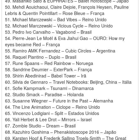
49. Masahiko Sato & EUPHRATES – Ballet Rotoscope – Japão
50. Mehdi Aouichaoui, Claire Dejoie, François Heysen, Pauline
Lebris & Quentin Pointillart – Rose Bleue – França
51. Michael Marczewski – Bad Vibes – Reino Unido
52. Michael Marczewski – Vicious Cycle – Reino Unido
53. Pedro Ivo Carvalho – Vagabond – Brasil
54. Pierre-Jean Le Moël & Eva Jiahui Gao – OURO: How my
eyes became Red – França
55. Ramiro AMK Fernandez – Cubic Circles – Argentina
56. Raquel Piantino – Duplo – Brasil
57. Rune Spaans – Red Rainbow – Noruega
58. Sandrine Deumier – ExterPark – França
59. Shirin Abedinirad – Babel Tower – Irã
60. Silvia de Gennaro – Travel Notebooks: Beijing, China – Itália
61. Sofie Kampmark – Tsunami – Dinamarca
62. Studio Smack – Paradise – Holanda
63. Susanne Wiegner – Future in the Past – Alemanha
64. The Line Animation – Ciclope – Reino Unido
65. Vincenzo Lodigiani – Split – Estados Unidos
66. Yali Herbet & Lee Drot – Mirrors – Israel
67. Zombie Studio – Dream – Brasil
68. Kazuhiro Goshima – Phenakistoscope 2016 – Japão
69. Karsten Hoof & Frederik Salling Troels-Smith – The Great