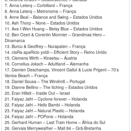
7. Anna Leterq – Corbillard – França
8. Anna Leterq – Metronome – França
9. Anne Beal – Balance and Swing – Estados Unidos
10. Ash Thorp – None – Estados Unidos
11. Ava I-Wen Huang – Betsy Blue – Estados Unidos
12. Ben Ozeri & Corentin Monnier – Grandmas Hero –
Dinamarca
13. Burcu & Geoffrey – Nurapaten – França
14. claRa apaRicio yoldi – Efficient Story – Reino Unido
15. Clemens Wirth – Kinsetsu – Áustria
16. Cornelius Joksch – Adultland – Alemanha
17. Damien Deschamps, Vincent Gallut & Lucie Prigent – 70’s
Venice Beach – França
18. Daniel Sousa – The Windmill – Portugal
19. Dianne Bellino – The Itching – Estados Unidos
20. Eran Hilleli – Inside Out – Israel
21. Faiyaz Jafri – Cyclone forever – Holanda
22. Faiyaz Jafri – Hello Bambi – Holanda
23. Faiyaz Jafri – Natural Plastic – Holanda
24. Faiyaz Jafri – POPone – Holanda
25. Gerhard Human – Last Train Home – África do Sul
26. Gervais Merryweather – Mall 84 – Grã-Bretanha