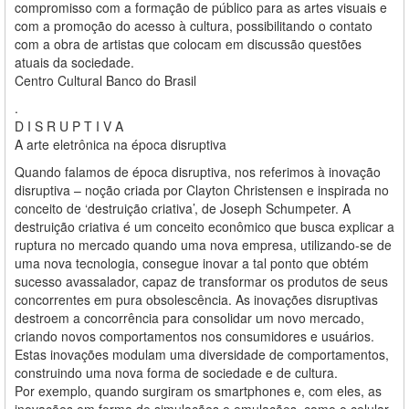
compromisso com a formação de público para as artes visuais e
com a promoção do acesso à cultura, possibilitando o contato
com a obra de artistas que colocam em discussão questões
atuais da sociedade.
Centro Cultural Banco do Brasil
.
D I S R U P T I V A
A arte eletrônica na época disruptiva
Quando falamos de época disruptiva, nos referimos à inovação
disruptiva – noção criada por Clayton Christensen e inspirada no
conceito de ‘destruição criativa’, de Joseph Schumpeter. A
destruição criativa é um conceito econômico que busca explicar a
ruptura no mercado quando uma nova empresa, utilizando-se de
uma nova tecnologia, consegue inovar a tal ponto que obtém
sucesso avassalador, capaz de transformar os produtos de seus
concorrentes em pura obsolescência. As inovações disruptivas
destroem a concorrência para consolidar um novo mercado,
criando novos comportamentos nos consumidores e usuários.
Estas inovações modulam uma diversidade de comportamentos,
construindo uma nova forma de sociedade e de cultura.
Por exemplo, quando surgiram os smartphones e, com eles, as
inovações em forma de simulações e emulações, como o celular