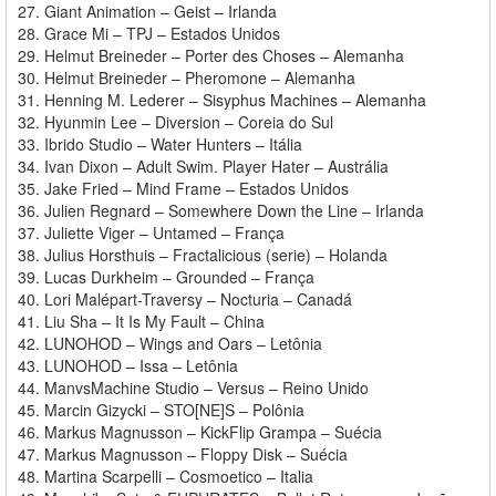
27. Giant Animation – Geist – Irlanda
28. Grace Mi – TPJ – Estados Unidos
29. Helmut Breineder – Porter des Choses – Alemanha
30. Helmut Breineder – Pheromone – Alemanha
31. Henning M. Lederer – Sisyphus Machines – Alemanha
32. Hyunmin Lee – Diversion – Coreia do Sul
33. Ibrido Studio – Water Hunters – Itália
34. Ivan Dixon – Adult Swim. Player Hater – Austrália
35. Jake Fried – Mind Frame – Estados Unidos
36. Julien Regnard – Somewhere Down the Line – Irlanda
37. Juliette Viger – Untamed – França
38. Julius Horsthuis – Fractalicious (serie) – Holanda
39. Lucas Durkheim – Grounded – França
40. Lori Malépart-Traversy – Nocturia – Canadá
41. Liu Sha – It Is My Fault – China
42. LUNOHOD – Wings and Oars – Letônia
43. LUNOHOD – Issa – Letônia
44. ManvsMachine Studio – Versus – Reino Unido
45. Marcin Gizycki – STO[NE]S – Polônia
46. Markus Magnusson – KickFlip Grampa – Suécia
47. Markus Magnusson – Floppy Disk – Suécia
48. Martina Scarpelli – Cosmoetico – Italia