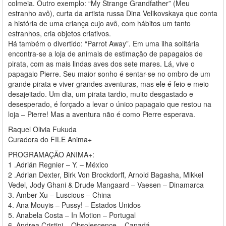
colmeia. Outro exemplo: “My Strange Grandfather” (Meu
estranho avô), curta da artista russa Dina Velikovskaya que conta
a história de uma criança cujo avô, com hábitos um tanto
estranhos, cria objetos criativos.
Há também o divertido: “Parrot Away”. Em uma ilha solitária
encontra-se a loja de animais de estimação de papagaios de
pirata, com as mais lindas aves dos sete mares. Lá, vive o
papagaio Pierre. Seu maior sonho é sentar-se no ombro de um
grande pirata e viver grandes aventuras, mas ele é feio e meio
desajeitado. Um dia, um pirata tardio, muito desgastado e
desesperado, é forçado a levar o único papagaio que restou na
loja – Pierre! Mas a aventura não é como Pierre esperava.
Raquel Olivia Fukuda
Curadora do FILE Anima+
PROGRAMAÇÃO ANIMA+:
1 .Adrián Regnier – Y. – México
2 .Adrian Dexter, Birk Von Brockdorff, Arnold Bagasha, Mikkel
Vedel, Jody Ghani & Drude Mangaard – Vaesen – Dinamarca
3. Amber Xu – Luscious – China
4. Ana Mouyis – Pussy! – Estados Unidos
5. Anabela Costa – In Motion – Portugal
6. Andrea Cristini – Obsolescence – Canadá