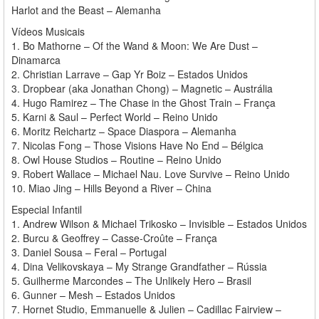
Harlot and the Beast – Alemanha
Vídeos Musicais
1. Bo Mathorne – Of the Wand & Moon: We Are Dust –
Dinamarca
2. Christian Larrave – Gap Yr Boiz – Estados Unidos
3. Dropbear (aka Jonathan Chong) – Magnetic – Austrália
4. Hugo Ramirez – The Chase in the Ghost Train – França
5. Karni & Saul – Perfect World – Reino Unido
6. Moritz Reichartz – Space Diaspora – Alemanha
7. Nicolas Fong – Those Visions Have No End – Bélgica
8. Owl House Studios – Routine – Reino Unido
9. Robert Wallace – Michael Nau. Love Survive – Reino Unido
10. Miao Jing – Hills Beyond a River – China
Especial Infantil
1. Andrew Wilson & Michael Trikosko – Invisible – Estados Unidos
2. Burcu & Geoffrey – Casse-Croûte – França
3. Daniel Sousa – Feral – Portugal
4. Dina Velikovskaya – My Strange Grandfather – Rússia
5. Guilherme Marcondes – The Unlikely Hero – Brasil
6. Gunner – Mesh – Estados Unidos
7. Hornet Studio, Emmanuelle & Julien – Cadillac Fairview –