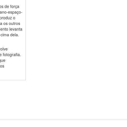
os de força
mano-espaço-
produz o
a os outros
ento levanta
 cima dela.
volve
 fotografia.
que
vos