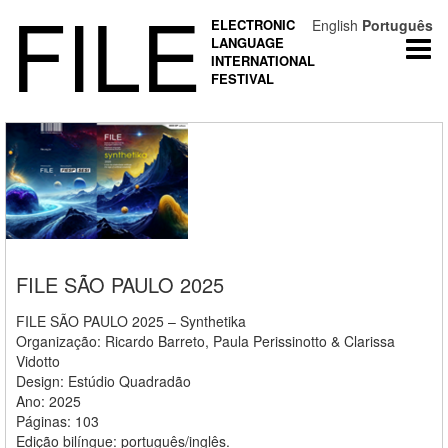
FILE
ELECTRONIC
English
Português
LANGUAGE
Togg
INTERNATIONAL
navi
FESTIVAL
FILE SÃO PAULO 2025
FILE SÃO PAULO 2025 – Synthetika
Organização: Ricardo Barreto, Paula Perissinotto & Clarissa
Vidotto
Design: Estúdio Quadradão
Ano: 2025
Páginas: 103
Edição bilíngue: português/inglês.