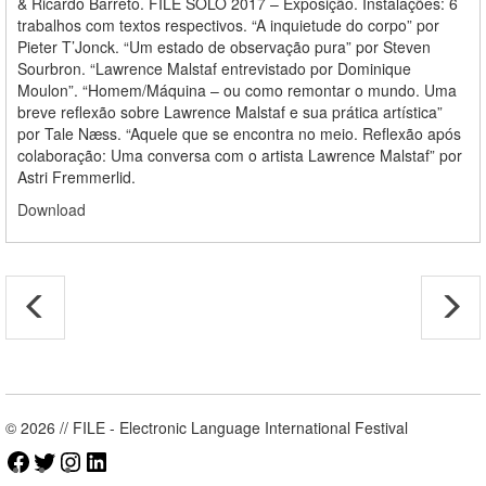
& Ricardo Barreto. FILE SOLO 2017 – Exposição. Instalações: 6
trabalhos com textos respectivos. “A inquietude do corpo” por
Pieter T’Jonck. “Um estado de observação pura” por Steven
Sourbron. “Lawrence Malstaf entrevistado por Dominique
Moulon”. “Homem/Máquina – ou como remontar o mundo. Uma
breve reflexão sobre Lawrence Malstaf e sua prática artística”
por Tale Næss. “Aquele que se encontra no meio. Reflexão após
colaboração: Uma conversa com o artista Lawrence Malstaf” por
Astri Fremmerlid.
Download
© 2026 // FILE - Electronic Language International Festival
Facebook
Twitter
Instagram
LinkedIn