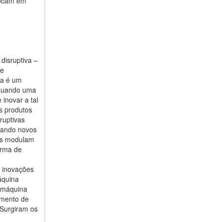
olocam em
disruptiva –
de
iva é um
 quando uma
inovar a tal
s produtos
ruptivas
iando novos
es modulam
orma de
 inovações
áquina
a máquina
hamento de
 Surgiram os