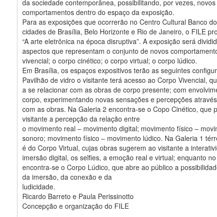
da sociedade contemporânea, possibilitando, por vezes, novos
comportamentos dentro do espaço da exposição.
Para as exposições que ocorrerão no Centro Cultural Banco do
cidades de Brasília, Belo Horizonte e Rio de Janeiro, o FILE p
“A arte eletrônica na época disruptiva”. A exposição será divid
aspectos que representam o conjunto de novos comportament
vivencial; o corpo cinético; o corpo virtual; o corpo lúdico.
Em Brasília, os espaços expositivos terão as seguintes configu
Pavilhão de vidro o visitante terá acesso ao Corpo Vivencial, q
a se relacionar com as obras de corpo presente; com envolvim
corpo, experimentando novas sensações e percepções através
com as obras. Na Galeria 2 encontra-se o Copo Cinético, que 
visitante a percepção da relação entre
o movimento real – movimento digital; movimento físico – mov
sonoro; movimento físico – movimento lúdico. Na Galeria 1 térr
é do Corpo Virtual, cujas obras sugerem ao visitante a interativ
imersão digital, os selfies, a emoção real e virtual; enquanto n
encontra-se o Corpo Lúdico, que abre ao público a possibilidad
da imersão, da conexão e da
ludicidade.
Ricardo Barreto e Paula Perissinotto
Concepção e organização do FILE
.