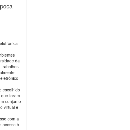
época
eletrônica
mbientes
ersidade da
u trabalhos
onalmente
eletrônico-
e escolhido
, que foram
um conjunto
 virtual e
isso com a
o acesso à