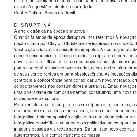
cultura, possibilitando o contato com a obra de artistas que c
discussão questões atuais da sociedade.
Centro Cultural Banco do Brasil
.
D I S R U P T I V A
A arte eletrônica na época disruptiva
Quando falamos de época disruptiva, nos referimos à inovação 
noção criada por Clayton Christensen e inspirada no conceito 
‘destruição criativa’, de Joseph Schumpeter. A destruição criat
conceito econômico que busca explicar a ruptura no mercado
nova empresa, utilizando-se de uma nova tecnologia, consegue 
ponto que obtém sucesso avassalador, capaz de transformar o
de seus concorrentes em pura obsolescência. As inovações dis
destroem a concorrência para consolidar um novo mercado, cr
comportamentos nos consumidores e usuários. Estas inovaçõ
uma diversidade de comportamentos, construindo uma nova f
sociedade e de cultura.
Por exemplo, quando surgiram os smartphones e, com eles, as
em forma de simulações e emulações, como o celular como m
fotográfica. Esta composição digital entre o telefone celular e 
fotográfica possibilitou um aumento significativo no compartil
imagens pessoais via redes sociais. Daí um fato novo ocorreu.
autorretratos. Um comportamento de massa