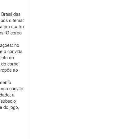
 Brasil das
ropôs o tema:
ida em quatro
os: O corpo
rações: no
ue o convida
ento do
 do corpo
propõe ao
imento
eo o convite
idade; a
o subsolo
e do jogo,