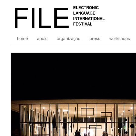
FILE
ELECTRONIC
LANGUAGE
INTERNATIONAL
FESTIVAL
home
apoio
organização
press
workshops