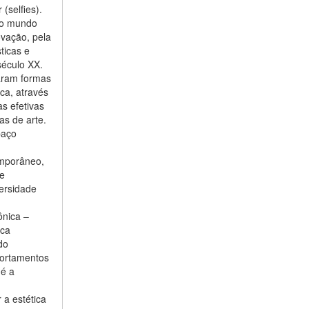
(selfies).
u o mundo
ovação, pela
ticas e
século XX.
caram formas
ca, através
as efetivas
as de arte.
paço
emporâneo,
ue
ersidade
ônica –
ica
do
portamentos
 é a
 a estética