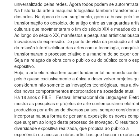
universalizado pelas redes. Agora todos podem se autorretratar 
Na história da arte a máquina fotográfica também transformo
das artes. Na época de seu surgimento, gerou a busca pela in
transformação do obsoleto, do antigo entre as vanguardas artís
culturais que movimentaram o fim do século XIX e meados do 
Ao longo do século XX, manifestos e pesquisas artísticas bus
inovadoras de expressão. Do ponto de vista da produção artísti
da relação interdisciplinar das artes com a tecnologia, conquist
transformaram o processo criativo e a maneira de se expor obr
Seja na relação da obra com o público ou do público com o es
expositivo.
Hoje, a arte eletrônica tem papel fundamental no mundo cont
pois é quase exclusivamente a única a desenvolver projetos q
consideram não somente as inovações tecnológicas, mas a div
dos novos comportamentos incorporados na sociedade atual.
Há 18 anos o FILE – Festival Internacional de Linguagem Eletr
mostra as pesquisas e projetos de arte contemporânea eletrôn
produzidos por artistas de diversos países, sempre consideran
incorporar na sua forma de pensar a exposição os novos com
que surgem ao longo deste processo de inovação. O resultado
diversidade expositiva realizada, que propicia ao público a
experiência de acesso a obras artísticas que buscam expressar