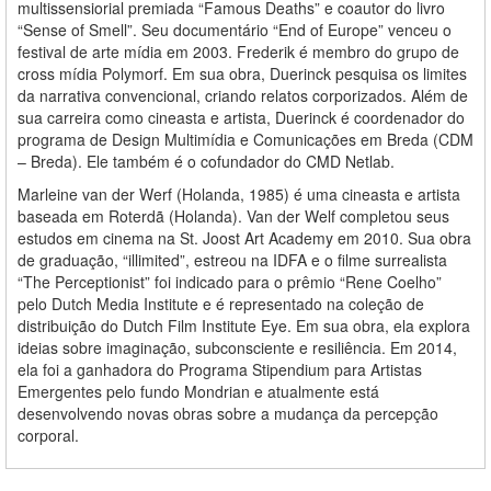
multissensiorial premiada “Famous Deaths” e coautor do livro
“Sense of Smell”. Seu documentário “End of Europe” venceu o
festival de arte mídia em 2003. Frederik é membro do grupo de
cross mídia Polymorf. Em sua obra, Duerinck pesquisa os limites
da narrativa convencional, criando relatos corporizados. Além de
sua carreira como cineasta e artista, Duerinck é coordenador do
programa de Design Multimídia e Comunicações em Breda (CDM
– Breda). Ele também é o cofundador do CMD Netlab.
Marleine van der Werf (Holanda, 1985) é uma cineasta e artista
baseada em Roterdã (Holanda). Van der Welf completou seus
estudos em cinema na St. Joost Art Academy em 2010. Sua obra
de graduação, “illimited”, estreou na IDFA e o filme surrealista
“The Perceptionist” foi indicado para o prêmio “Rene Coelho”
pelo Dutch Media Institute e é representado na coleção de
distribuição do Dutch Film Institute Eye. Em sua obra, ela explora
ideias sobre imaginação, subconsciente e resiliência. Em 2014,
ela foi a ganhadora do Programa Stipendium para Artistas
Emergentes pelo fundo Mondrian e atualmente está
desenvolvendo novas obras sobre a mudança da percepção
corporal.