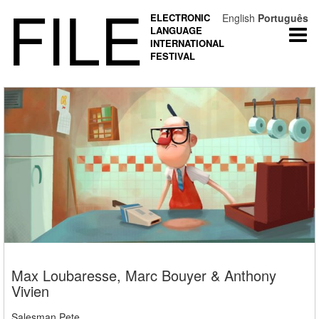
FILE
ELECTRONIC
English
Português
LANGUAGE
Togg
INTERNATIONAL
navi
FESTIVAL
Max Loubaresse, Marc Bouyer & Anthony
Vivien
Salesman Pete