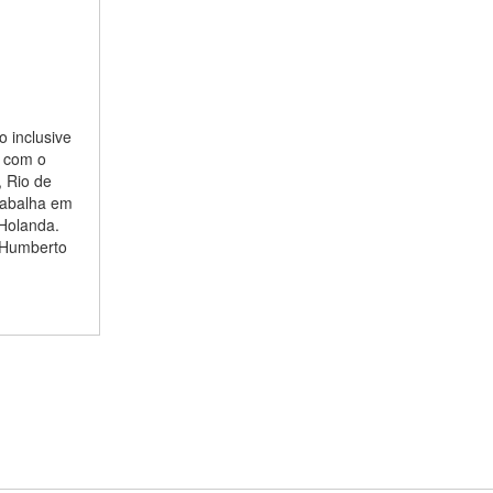
 inclusive
o com o
, Rio de
trabalha em
Holanda.
ô Humberto