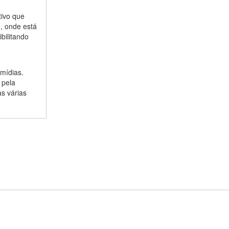
tivo que
, onde está
bilitando
mídias.
 pela
s várias