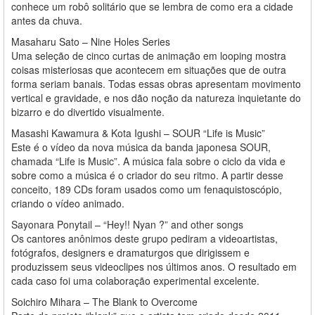
conhece um robô solitário que se lembra de como era a cidade
antes da chuva.
Masaharu Sato – Nine Holes Series
Uma seleção de cinco curtas de animação em looping mostra
coisas misteriosas que acontecem em situações que de outra
forma seriam banais. Todas essas obras apresentam movimento
vertical e gravidade, e nos dão noção da natureza inquietante do
bizarro e do divertido visualmente.
Masashi Kawamura & Kota Igushi – SOUR “Life is Music”
Este é o vídeo da nova música da banda japonesa SOUR,
chamada “Life is Music”. A música fala sobre o ciclo da vida e
sobre como a música é o criador do seu ritmo. A partir desse
conceito, 189 CDs foram usados como um fenaquistoscópio,
criando o vídeo animado.
Sayonara Ponytail – “Hey!! Nyan ?” and other songs
Os cantores anônimos deste grupo pediram a videoartistas,
fotógrafos, designers e dramaturgos que dirigissem e
produzissem seus videoclipes nos últimos anos. O resultado em
cada caso foi uma colaboração experimental excelente.
Soichiro Mihara – The Blank to Overcome