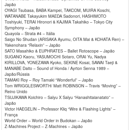
Japão
OYAGI Tsubasa, BABA Kampei, TAKCOM, MUIRA Koschi,
WATANABE Takayukim MAEDA Sadonori, HASHIMOTO
Toshiyuki, TERAI Hironori & KAJIMA Takahiko – Tokyo City
Symphony – Japão
Quayola – Strata #4 – Itália
Saigo No Shudan (ARISAKA Ayumu, OITA Mai & KOHATA Ren) –
Yakenohara “Relaxin” – Japão
SATO Masahiko & EUPHRATES – Ballet Rotoscope – Japão
SUGANO Kaoru, YASUMOCHI Sotaro, ORAI Yu, Nadya
KIRILLOVA, YONEZAWA Kyoko, SEKINE Kosai, SAWAI Taeji &
MANABE Daito – Sound of Honda / Ayrton Senna 1989 –
Japão/Rússia
TAMAKI Roy – Roy Tamaki “Wonderful” – Japão
Tom WRIGGLESWORTH/ Matt ROBINSON – Travis “Moving” –
Reino Unido
TSUJIKAWA Koichiro – Salyu X Salyu “Hanashitaianatato” –
Japão
Victor HAEGELIN – Professor Kliq “Wire & Flashing Lights” –
França
World Order – World Order in Budokan – Japão
Z-Machines Project – Z-Machines – Japão