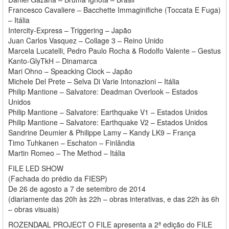
Francesco Cavaliere – Bacchette Immaginifiche (Toccata E Fuga)
– Itália
Intercity-Express – Triggering – Japão
Juan Carlos Vasquez – Collage 3 – Reino Unido
Marcela Lucatelli, Pedro Paulo Rocha & Rodolfo Valente – Gestus
Kanto-GlyTkH – Dinamarca
Mari Ohno – Speacking Clock – Japão
Michele Del Prete – Selva Di Varie Intonazioni – Itália
Philip Mantione – Salvatore: Deadman Overlook – Estados
Unidos
Philip Mantione – Salvatore: Earthquake V1 – Estados Unidos
Philip Mantione – Salvatore: Earthquake V2 – Estados Unidos
Sandrine Deumier & Philippe Lamy – Kandy LK9 – França
Timo Tuhkanen – Eschaton – Finlândia
Martin Romeo – The Method – Itália
FILE LED SHOW
(Fachada do prédio da FIESP)
De 26 de agosto a 7 de setembro de 2014
(diariamente das 20h às 22h – obras interativas, e das 22h às 6h
– obras visuais)
ROZENDAAL PROJECT O FILE apresenta a 2ª edição do FILE