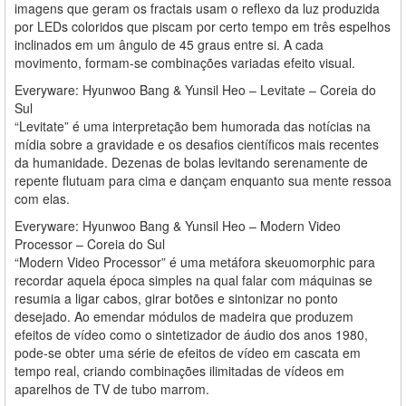
imagens que geram os fractais usam o reflexo da luz produzida
por LEDs coloridos que piscam por certo tempo em três espelhos
inclinados em um ângulo de 45 graus entre si. A cada
movimento, formam-se combinações variadas efeito visual.
Everyware: Hyunwoo Bang & Yunsil Heo – Levitate – Coreia do
Sul
“Levitate” é uma interpretação bem humorada das notícias na
mídia sobre a gravidade e os desafios científicos mais recentes
da humanidade. Dezenas de bolas levitando serenamente de
repente flutuam para cima e dançam enquanto sua mente ressoa
com elas.
Everyware: Hyunwoo Bang & Yunsil Heo – Modern Video
Processor – Coreia do Sul
“Modern Video Processor” é uma metáfora skeuomorphic para
recordar aquela época simples na qual falar com máquinas se
resumia a ligar cabos, girar botões e sintonizar no ponto
desejado. Ao emendar módulos de madeira que produzem
efeitos de vídeo como o sintetizador de áudio dos anos 1980,
pode-se obter uma série de efeitos de vídeo em cascata em
tempo real, criando combinações ilimitadas de vídeos em
aparelhos de TV de tubo marrom.