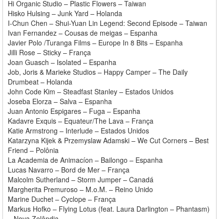
Hi Organic Studio – Plastic Flowers – Taiwan
Hisko Hulsing – Junk Yard – Holanda
I-Chun Chen – Shui-Yuan Lin Legend: Second Episode – Taiwan
Ivan Fernandez – Cousas de meigas – Espanha
Javier Polo /Turanga Films – Europe In 8 Bits – Espanha
Jilli Rose – Sticky – França
Joan Guasch – Isolated – Espanha
Job, Joris & Marieke Studios – Happy Camper – The Daily
Drumbeat – Holanda
John Code Kim – Steadfast Stanley – Estados Unidos
Joseba Elorza – Salva – Espanha
Juan Antonio Espigares – Fuga – Espanha
Kadavre Exquis – Equateur/The Lava – França
Katie Armstrong – Interlude – Estados Unidos
Katarzyna Kijek & Przemyslaw Adamski – We Cut Corners – Best
Friend – Polônia
La Academia de Animacíon – Bailongo – Espanha
Lucas Navarro – Bord de Mer – França
Malcolm Sutherland – Storm Jumper – Canadá
Margherita Premuroso – M.o.M. – Reino Unido
Marine Duchet – Cyclope – França
Markus Hofko – Flying Lotus (feat. Laura Darlington – Phantasm)
– Nova Zelândia