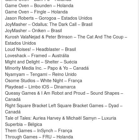
Game Oven – Bounden – Holanda
Game Oven – Fingle – Holanda
Jason Roberts – Gorogoa – Estados Unidos
JoyMasher – Odallus: The Dark Call – Brasil
JoyMasher – Oniken – Brasil
Kurosh ValaNejad & Peter Brinson – The Cat And The Coup –
Estados Unidos
Loud Noises! – Headblaster – Brasil
Loveshack – Framed – Austrália
Might and Delight – Shelter – Suécia
Minority Media Inc. – Papo & Yo – Canadá
Nyamyam – Tengami – Reino Unido
Osome Studios – White Night – França
Playdead – Limbo iOS – Dinamarca
Queasy Games & I Am Robot and Proud – Sound Shapes –
Canadá
Right Square Bracket Left Square Bracket Games – Dyad –
Canadá
Tale of Tales: Auriea Harvey & Michaël Samyn – Luxuria
Superbia – Bélgica
Them Games – InSynch – França
Through Games – FRU – Holanda