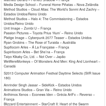
Media Design School – Funeral Home Piñatas – Nova Zelândia
Method Studios – Cloud Altas: The World’s Sonmi And Zachry –
Estados Unidos/Reino Unido
Method Studios – Halo 4: The Commissioning – Estados
Unidos/Reino Unido
Unit Image – Zombi U – França
Passion Pictures – Toyota Prius ‘Hum’ – Reino Unido
Platige Image – Cyberpunk 2077 Teaser – Estados Unidos
Ryan Grobins – The Rose of Turaida – Austrália
Supifocom Arles – Á La Française – França
Supinfocom Arles – Bet She’na – França
Taiyo Kikaky Co, Ltd. – Not Over – Japão
WeWereMonkeys – Of Monsters And Men: King And Lionheart –
Canadá
S2013 Computer Animation Festival Daytime Selects (SVR Issue
180)
Amrinder Singh Jassar – SideKick – Estados Unidos
Animations Studios – Gran Via – Reino Unido
Anthimos Xenos – Econews Iden – Grécia ArtFx – Reverso –
França
Blizzard Entertainment – StarCraft II: Heart of the Swarm