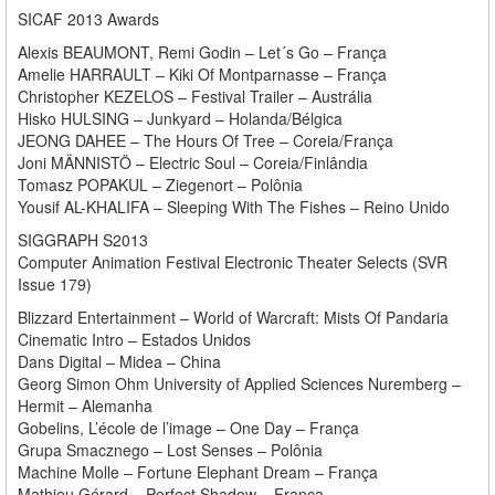
SICAF 2013 Awards
Alexis BEAUMONT, Remi Godin – Let´s Go – França
Amelie HARRAULT – Kiki Of Montparnasse – França
Christopher KEZELOS – Festival Trailer – Austrália
Hisko HULSING – Junkyard – Holanda/Bélgica
JEONG DAHEE – The Hours Of Tree – Coreia/França
Joni MÄNNISTÖ – Electric Soul – Coreia/Finlândia
Tomasz POPAKUL – Ziegenort – Polônia
Yousif AL-KHALIFA – Sleeping With The Fishes – Reino Unido
SIGGRAPH S2013
Computer Animation Festival Electronic Theater Selects (SVR
Issue 179)
Blizzard Entertainment – World of Warcraft: Mists Of Pandaria
Cinematic Intro – Estados Unidos
Dans Digital – Midea – China
Georg Simon Ohm University of Applied Sciences Nuremberg –
Hermit – Alemanha
Gobelins, L’école de l’image – One Day – França
Grupa Smacznego – Lost Senses – Polônia
Machine Molle – Fortune Elephant Dream – França
Mathieu Gérard – Perfect Shadow – França