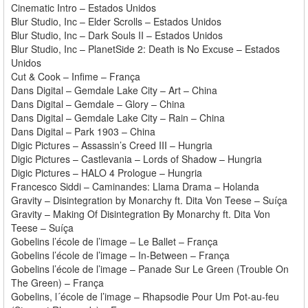
Cinematic Intro – Estados Unidos
Blur Studio, Inc – Elder Scrolls – Estados Unidos
Blur Studio, Inc – Dark Souls II – Estados Unidos
Blur Studio, Inc – PlanetSide 2: Death is No Excuse – Estados
Unidos
Cut & Cook – Infime – França
Dans Digital – Gemdale Lake City – Art – China
Dans Digital – Gemdale – Glory – China
Dans Digital – Gemdale Lake City – Rain – China
Dans Digital – Park 1903 – China
Digic Pictures – Assassin’s Creed III – Hungria
Digic Pictures – Castlevania – Lords of Shadow – Hungria
Digic Pictures – HALO 4 Prologue – Hungria
Francesco Siddi – Caminandes: Llama Drama – Holanda
Gravity – Disintegration by Monarchy ft. Dita Von Teese – Suíça
Gravity – Making Of Disintegration By Monarchy ft. Dita Von
Teese – Suíça
Gobelins l’école de l’image – Le Ballet – França
Gobelins l’école de l’image – In-Between – França
Gobelins l’école de l’image – Panade Sur Le Green (Trouble On
The Green) – França
Gobelins, l´école de l’image – Rhapsodie Pour Um Pot-au-feu