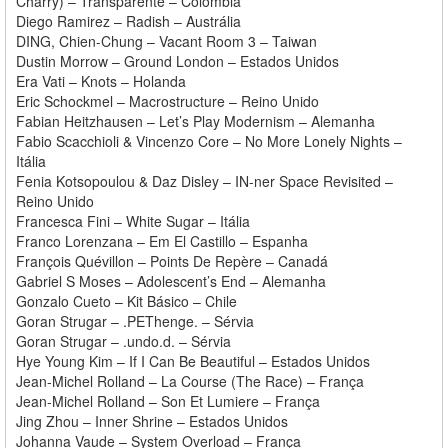
Charry) – Transparente – Colômbia
Diego Ramirez – Radish – Austrália
DING, Chien-Chung – Vacant Room 3 – Taiwan
Dustin Morrow – Ground London – Estados Unidos
Era Vati – Knots – Holanda
Eric Schockmel – Macrostructure – Reino Unido
Fabian Heitzhausen – Let’s Play Modernism – Alemanha
Fabio Scacchioli & Vincenzo Core – No More Lonely Nights –
Itália
Fenia Kotsopoulou & Daz Disley – IN-ner Space Revisited –
Reino Unido
Francesca Fini – White Sugar – Itália
Franco Lorenzana – Em El Castillo – Espanha
François Quévillon – Points De Repère – Canadá
Gabriel S Moses – Adolescent’s End – Alemanha
Gonzalo Cueto – Kit Básico – Chile
Goran Strugar – .PEThenge. – Sérvia
Goran Strugar – .undo.d. – Sérvia
Hye Young Kim – If I Can Be Beautiful – Estados Unidos
Jean-Michel Rolland – La Course (The Race) – França
Jean-Michel Rolland – Son Et Lumiere – França
Jing Zhou – Inner Shrine – Estados Unidos
Johanna Vaude – System Overload – França