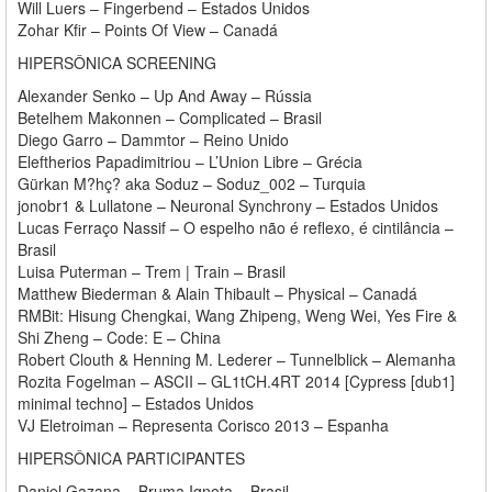
Will Luers – Fingerbend – Estados Unidos
Zohar Kfir – Points Of View – Canadá
HIPERSÔNICA SCREENING
Alexander Senko – Up And Away – Rússia
Betelhem Makonnen – Complicated – Brasil
Diego Garro – Dammtor – Reino Unido
Eleftherios Papadimitriou – L’Union Libre – Grécia
Gürkan M?hç? aka Soduz – Soduz_002 – Turquia
jonobr1 & Lullatone – Neuronal Synchrony – Estados Unidos
Lucas Ferraço Nassif – O espelho não é reflexo, é cintilância –
Brasil
Luisa Puterman – Trem | Train – Brasil
Matthew Biederman & Alain Thibault – Physical – Canadá
RMBit: Hisung Chengkai, Wang Zhipeng, Weng Wei, Yes Fire &
Shi Zheng – Code: E – China
Robert Clouth & Henning M. Lederer – Tunnelblick – Alemanha
Rozita Fogelman – ASCII – GL1tCH.4RT 2014 [Cypress [dub1]
minimal techno] – Estados Unidos
VJ Eletroiman – Representa Corisco 2013 – Espanha
HIPERSÔNICA PARTICIPANTES
Daniel Gazana – Bruma Ignota – Brasil