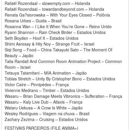
Rafaël Rozendaal – slowempty.com – Holanda
Rafaël Rozendaal – towardandbeyond.com – Holanda
Renata Ga?siorowska – With Your Eyes Closed – Polônia
Rosana Urbes – Guida – Brasil
Rosanna Wan – I Like It When You’re Gone – Reino Unido
Ryann Shannon – Rain Check Birder – Estados Unidos
Seth Boyden – Hoof It – Estados Unidos
Shimi Asresay & Hily Noy – Strange Fruit – Israel
Siqi Song – Food – China Takayuki Sato – The Moment Of
Beauty – Japão
Talia Randall And Common Room Animation Project – Common
Room – Israel
Tetsuya Tatamitani – MIA Animation – Japão
Tobias Stretch – Unity By Cristopher Bono – Estados Unidos
Victor Caire – Pinnipédes – França
Vivienne Medrano – Timber – Estados Unidos
Wasaru – Brian Damage Meets Vibronics – Sufferation – França
Wasaru – Kaly Live Dub – Allaxis – França
Wataru Uekusa – A Crow Is White – Japão
Wesley Rodrigues – Viagem na chuva – Brasil
Zachary Zezima – Cruising – Estados Unidos
FESTIVAIS PARCEIROS (FILE ANIMA+)