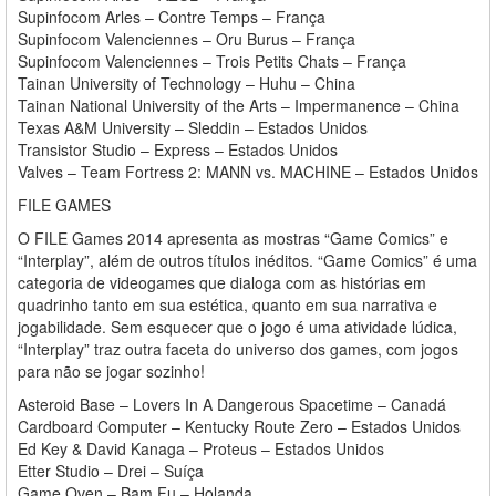
Supinfocom Arles – Contre Temps – França
Supinfocom Valenciennes – Oru Burus – França
Supinfocom Valenciennes – Trois Petits Chats – França
Tainan University of Technology – Huhu – China
Tainan National University of the Arts – Impermanence – China
Texas A&M University – Sleddin – Estados Unidos
Transistor Studio – Express – Estados Unidos
Valves – Team Fortress 2: MANN vs. MACHINE – Estados Unidos
FILE GAMES
O FILE Games 2014 apresenta as mostras “Game Comics” e
“Interplay”, além de outros títulos inéditos. “Game Comics” é uma
categoria de videogames que dialoga com as histórias em
quadrinho tanto em sua estética, quanto em sua narrativa e
jogabilidade. Sem esquecer que o jogo é uma atividade lúdica,
“Interplay” traz outra faceta do universo dos games, com jogos
para não se jogar sozinho!
Asteroid Base – Lovers In A Dangerous Spacetime – Canadá
Cardboard Computer – Kentucky Route Zero – Estados Unidos
Ed Key & David Kanaga – Proteus – Estados Unidos
Etter Studio – Drei – Suíça
Game Oven – Bam Fu – Holanda