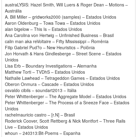
austraLYSIS: Hazel Smith, Will Luers & Roger Dean – Motions –
Austrália
A. Bill Miller – gridworks2000 (samples) – Estados Unidos
Aaron Oldenburg – Towa Towa – Estados Unidos
alan bigelow – This Is – Estados Unidos
Ana Carolina von Hertwig – Unfinished Business – Brasil
calin man aka reVoltaire – Fifty Mississippi – Romênia
Filip Gabriel Pud?o – New Heuristics – Polônia
Jon Horvath & Hans Gindlesberge – Street Scene – Estados
Unidos
Lisa Erb – Boundary Investigations – Alemanha
Matthew Torti – TVDhS – Estados Unidos
Nathalie Lawhead – Tetrageddon Games – Estados Unidos
Oberon Onmura – Cascade – Estados Unidos
osvaldo cibils – soundart2013 – Itália
Peter Whittenberger – The Aggregate Model – Estados Unidos
Peter Whittenberger – The Process of a Sneeze Face – Estados
Unidos
rachelmauricio castro – [r.N] – Brasil
Roderick Coover, Scott Rettberg & Nick Montfort – Three Rails
Live – Estados Unidos
whoun – 240313:Bit-Poems – Espanha