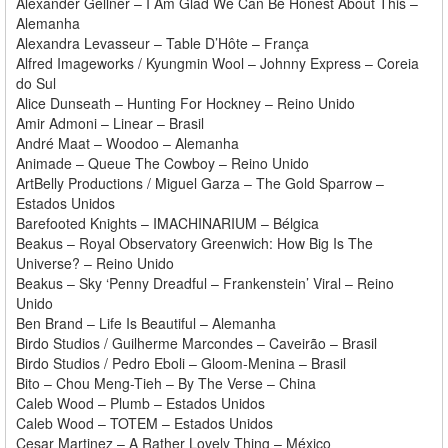
Alexander Gellner – I Am Glad We Can Be Honest About This –
Alemanha
Alexandra Levasseur – Table D’Hôte – França
Alfred Imageworks / Kyungmin Wool – Johnny Express – Coreia
do Sul
Alice Dunseath – Hunting For Hockney – Reino Unido
Amir Admoni – Linear – Brasil
André Maat – Woodoo – Alemanha
Animade – Queue The Cowboy – Reino Unido
ArtBelly Productions / Miguel Garza – The Gold Sparrow –
Estados Unidos
Barefooted Knights – IMACHINARIUM – Bélgica
Beakus – Royal Observatory Greenwich: How Big Is The
Universe? – Reino Unido
Beakus – Sky ‘Penny Dreadful – Frankenstein’ Viral – Reino
Unido
Ben Brand – Life Is Beautiful – Alemanha
Birdo Studios / Guilherme Marcondes – Caveirão – Brasil
Birdo Studios / Pedro Eboli – Gloom-Menina – Brasil
Bito – Chou Meng-Tieh – By The Verse – China
Caleb Wood – Plumb – Estados Unidos
Caleb Wood – TOTEM – Estados Unidos
Cesar Martinez – A Rather Lovely Thing – México