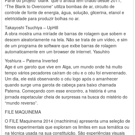
Parte do projeto “blank” que o artista tem criado desde 2011,
“The Blank to Overcome” utiliza bombas de ar, circuito de
controle de fonte de energia, água, solução, glicerina, etanol e
eletricidade para produzir bolhas no ar.
Takayoshi Tsuchiya – UpHill
A obra mostra uma miríade de barras de rolagem que sobem e
descem aleatoriamente na tela. Não se trata de um vídeo, e sim
de um programa de software que exibe barras de rolagem
automaticamente em um browser de internet. Yasuhiro
Yoshiura – Patema Inverted
Age é um garoto que vive em Aiga, um mundo onde há muito
tempo vários pecadores caíram do céu e o céu foi envenenado.
Um dia, ele está observando o céu logo após o amanhecer
quando surge uma garota de cabeça para baixo chamada
Patema. Começando com esse encontro, a história é uma
jornada espetacular cheia de surpresas na busca do mistério do
“mundo reverso”.
FILE MAQUINEMA
O FILE Maquinema 2014 (machinima) apresenta uma seleção de
filmes experimentais que exploram os limites em sua temática ou
na técnica usada na sua constituição. São experiências visuais