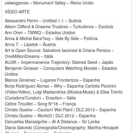
ustwogames – Monument Valley – Reino Unido
VÍDEO ARTE
Alessandro Perini – Untitled 1.1 – Suécia
Alison Clifford & Graeme Truslove – Turbulence – Escócia
Ann Oren – TMWQ – Estados Unidos
Anna & Michal Bara?scy – Side By Side – Polônia
Anna T. – Lipstick – Áustria
Art is Open Source: Salvatore Iaconesi & Oriana Persico –
OneMillionDreams – Itália
AUJIK – Impermanence Trajectory: Stained Seed – Japão
Benjamin Grosser – Computers Watching Movies – Estados
Unidos
Blanca Giménez – Lugares Fronterizos – Espanha
Borja Rodríguez Alonso – Why – Espanha Carlotta Piccinini
(Vídeo/Video), Luigi Mastandrea (Música/Music) & Elisa Trento
(Curadora/Curator) – Enaction – Itália
Céline Trouillet – Song N°18 – França
Christo Guelov – Caution! Wet Paint | DLC 2013 – Espanha
Christo Guelov – Work03 | DLC 2012 – Espanha
Danushka Marasignhe – At A Distance – Sri Lanka
Diana Salcedo (Coreografia/Choreography: Martha Hincapié