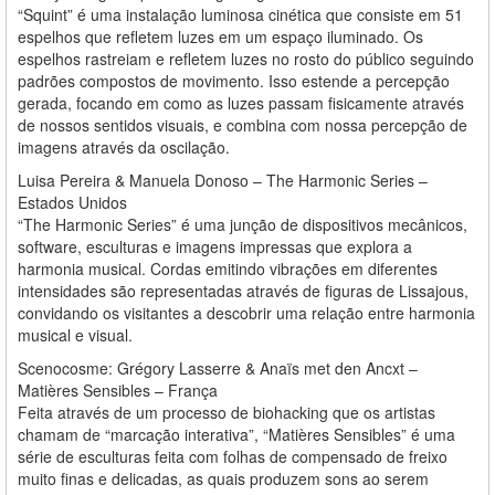
“Squint” é uma instalação luminosa cinética que consiste em 51
espelhos que refletem luzes em um espaço iluminado. Os
espelhos rastreiam e refletem luzes no rosto do público seguindo
padrões compostos de movimento. Isso estende a percepção
gerada, focando em como as luzes passam fisicamente através
de nossos sentidos visuais, e combina com nossa percepção de
imagens através da oscilação.
Luisa Pereira & Manuela Donoso – The Harmonic Series –
Estados Unidos
“The Harmonic Series” é uma junção de dispositivos mecânicos,
software, esculturas e imagens impressas que explora a
harmonia musical. Cordas emitindo vibrações em diferentes
intensidades são representadas através de figuras de Lissajous,
convidando os visitantes a descobrir uma relação entre harmonia
musical e visual.
Scenocosme: Grégory Lasserre & Anaïs met den Ancxt –
Matières Sensibles – França
Feita através de um processo de biohacking que os artistas
chamam de “marcação interativa”, “Matières Sensibles” é uma
série de esculturas feita com folhas de compensado de freixo
muito finas e delicadas, as quais produzem sons ao serem