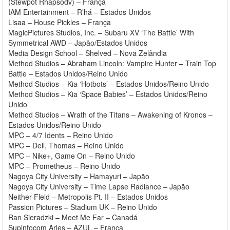
(Stewpot Rhapsodv) – França
IAM Entertainment – R’há – Estados Unidos
Lisaa – House Pickles – França
MagicPictures Studios, Inc. – Subaru XV ‘The Battle’ With
Symmetrical AWD – Japão/Estados Unidos
Media Design School – Shelved – Nova Zelândia
Method Studios – Abraham Lincoln: Vampire Hunter – Train Top
Battle – Estados Unidos/Reino Unido
Method Studios – Kia ‘Hotbots’ – Estados Unidos/Reino Unido
Method Studios – Kia ‘Space Babies’ – Estados Unidos/Reino
Unido
Method Studios – Wrath of the Titans – Awakening of Kronos –
Estados Unidos/Reino Unido
MPC – 4/7 Idents – Reino Unido
MPC – Dell, Thomas – Reino Unido
MPC – Nike+, Game On – Reino Unido
MPC – Prometheus – Reino Unido
Nagoya City University – Hamayuri – Japão
Nagoya City University – Time Lapse Radiance – Japão
Neither-Fleld – Metropolis Pt. II – Estados Unidos
Passion Pictures – Stadium UK – Reino Unido
Ran Sieradzki – Meet Me Far – Canadá
Supinfocom Arles – AZUL – França