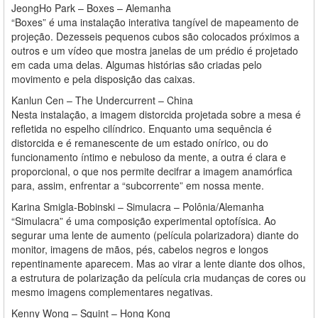
JeongHo Park – Boxes – Alemanha
“Boxes” é uma instalação interativa tangível de mapeamento de
projeção. Dezesseis pequenos cubos são colocados próximos a
outros e um vídeo que mostra janelas de um prédio é projetado
em cada uma delas. Algumas histórias são criadas pelo
movimento e pela disposição das caixas.
Kanlun Cen – The Undercurrent – China
Nesta instalação, a imagem distorcida projetada sobre a mesa é
refletida no espelho cilíndrico. Enquanto uma sequência é
distorcida e é remanescente de um estado onírico, ou do
funcionamento íntimo e nebuloso da mente, a outra é clara e
proporcional, o que nos permite decifrar a imagem anamórfica
para, assim, enfrentar a “subcorrente” em nossa mente.
Karina Smigla-Bobinski – Simulacra – Polônia/Alemanha
“Simulacra” é uma composição experimental optofísica. Ao
segurar uma lente de aumento (película polarizadora) diante do
monitor, imagens de mãos, pés, cabelos negros e longos
repentinamente aparecem. Mas ao virar a lente diante dos olhos,
a estrutura de polarização da película cria mudanças de cores ou
mesmo imagens complementares negativas.
Kenny Wong – Squint – Hong Kong