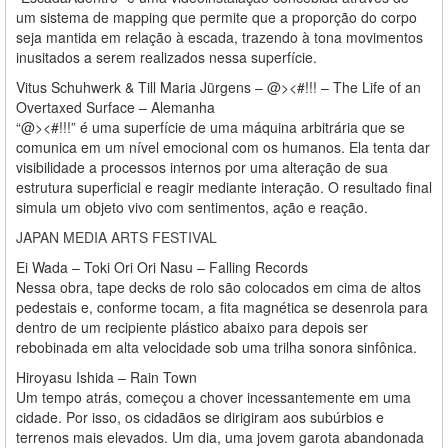
um sistema de mapping que permite que a proporção do corpo
seja mantida em relação à escada, trazendo à tona movimentos
inusitados a serem realizados nessa superfície.
Vitus Schuhwerk & Till Maria Jürgens – @><#!!! – The Life of an
Overtaxed Surface – Alemanha
“@><#!!!” é uma superfície de uma máquina arbitrária que se
comunica em um nível emocional com os humanos. Ela tenta dar
visibilidade a processos internos por uma alteração de sua
estrutura superficial e reagir mediante interação. O resultado final
simula um objeto vivo com sentimentos, ação e reação.
JAPAN MEDIA ARTS FESTIVAL
Ei Wada – Toki Ori Ori Nasu – Falling Records
Nessa obra, tape decks de rolo são colocados em cima de altos
pedestais e, conforme tocam, a fita magnética se desenrola para
dentro de um recipiente plástico abaixo para depois ser
rebobinada em alta velocidade sob uma trilha sonora sinfônica.
Hiroyasu Ishida – Rain Town
Um tempo atrás, começou a chover incessantemente em uma
cidade. Por isso, os cidadãos se dirigiram aos subúrbios e
terrenos mais elevados. Um dia, uma jovem garota abandonada