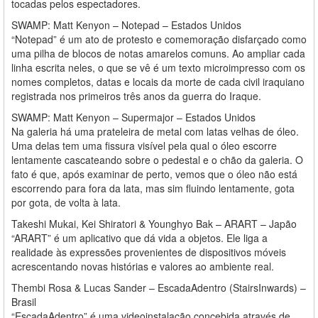
tocadas pelos espectadores.
SWAMP: Matt Kenyon – Notepad – Estados Unidos
“Notepad” é um ato de protesto e comemoração disfarçado como
uma pilha de blocos de notas amarelos comuns. Ao ampliar cada
linha escrita neles, o que se vê é um texto microimpresso com os
nomes completos, datas e locais da morte de cada civil iraquiano
registrada nos primeiros três anos da guerra do Iraque.
SWAMP: Matt Kenyon – Supermajor – Estados Unidos
Na galeria há uma prateleira de metal com latas velhas de óleo.
Uma delas tem uma fissura visível pela qual o óleo escorre
lentamente cascateando sobre o pedestal e o chão da galeria. O
fato é que, após examinar de perto, vemos que o óleo não está
escorrendo para fora da lata, mas sim fluindo lentamente, gota
por gota, de volta à lata.
Takeshi Mukai, Kei Shiratori & Younghyo Bak – ARART – Japão
“ARART” é um aplicativo que dá vida a objetos. Ele liga a
realidade às expressões provenientes de dispositivos móveis
acrescentando novas histórias e valores ao ambiente real.
Thembi Rosa & Lucas Sander – EscadaAdentro (StairsInwards) –
Brasil
“EscadaAdentro” é uma videoinstalação concebida através de