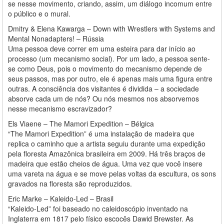
se nesse movimento, criando, assim, um diálogo incomum entre
o público e o mural.
Dmitry & Elena Kawarga – Down with Wrestlers with Systems and
Mental Nonadapters! – Rússia
Uma pessoa deve correr em uma esteira para dar início ao
processo (um mecanismo social). Por um lado, a pessoa sente-
se como Deus, pois o movimento do mecanismo depende de
seus passos, mas por outro, ele é apenas mais uma figura entre
outras. A consciência dos visitantes é dividida – a sociedade
absorve cada um de nós? Ou nós mesmos nos absorvemos
nesse mecanismo escravizador?
Els Viaene – The Mamori Expedition – Bélgica
“The Mamori Expedition” é uma instalação de madeira que
replica o caminho que a artista seguiu durante uma expedição
pela floresta Amazônica brasileira em 2009. Há três braços de
madeira que estão cheios de água. Uma vez que você insere
uma vareta na água e se move pelas voltas da escultura, os sons
gravados na floresta são reproduzidos.
Eric Marke – Kaleido-Led – Brasil
“Kaleido-Led” foi baseado no caleidoscópio inventado na
Inglaterra em 1817 pelo físico escocês Dawid Brewster. As