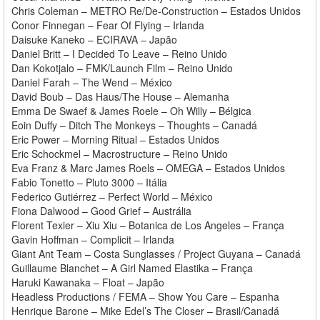
Chris Coleman – METRO Re/De-Construction – Estados Unidos
Conor Finnegan – Fear Of Flying – Irlanda
Daisuke Kaneko – ECIRAVA – Japão
Daniel Britt – I Decided To Leave – Reino Unido
Dan Kokotjalo – FMK/Launch Film – Reino Unido
Daniel Farah – The Wend – México
David Boub – Das Haus/The House – Alemanha
Emma De Swaef & James Roele – Oh Willy – Bélgica
Eoin Duffy – Ditch The Monkeys – Thoughts – Canadá
Eric Power – Morning Ritual – Estados Unidos
Eric Schockmel – Macrostructure – Reino Unido
Eva Franz & Marc James Roels – OMEGA – Estados Unidos
Fabio Tonetto – Pluto 3000 – Itália
Federico Gutiérrez – Perfect World – México
Fiona Dalwood – Good Grief – Austrália
Florent Texier – Xiu Xiu – Botanica de Los Angeles – França
Gavin Hoffman – Complicit – Irlanda
Giant Ant Team – Costa Sunglasses / Project Guyana – Canadá
Guillaume Blanchet – A Girl Named Elastika – França
Haruki Kawanaka – Float – Japão
Headless Productions / FEMA – Show You Care – Espanha
Henrique Barone – Mike Edel’s The Closer – Brasil/Canadá