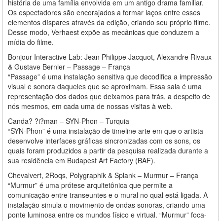
história de uma família envolvida em um antigo drama familiar.
Os espectadores são encorajados a formar laços entre esses
elementos díspares através da edição, criando seu próprio filme.
Desse modo, Verhaest expõe as mecânicas que conduzem a
mídia do filme.
Bonjour Interactive Lab: Jean Philippe Jacquot, Alexandre Rivaux
& Gustave Bernier – Passage – França
“Passage” é uma instalação sensitiva que decodifica a impressão
visual e sonora daqueles que se aproximam. Essa sala é uma
representação dos dados que deixamos para trás, a despeito de
nós mesmos, em cada uma de nossas visitas à web.
Canda? ?i?man – SYN-Phon – Turquia
“SYN-Phon” é uma instalação de timeline arte em que o artista
desenvolve interfaces gráficas sincronizadas com os sons, os
quais foram produzidos a partir da pesquisa realizada durante a
sua residência em Budapest Art Factory (BAF).
Chevalvert, 2Roqs, Polygraphik & Splank – Murmur – França
“Murmur” é uma prótese arquitetônica que permite a
comunicação entre transeuntes e o mural no qual está ligada. A
instalação simula o movimento de ondas sonoras, criando uma
ponte luminosa entre os mundos físico e virtual. “Murmur” foca-