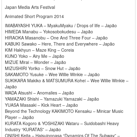
Japan Media Arts Festival
Animated Short Program 2014
IMABAYASHI YUKA – MyakuMyaku / Drops of life – Japão
HIMEDA Manabu – Yokosobokudesu – Japão
HIRAOKA Masanobu – One And Three Four – Japão
KABUKI Sawako – Here, There and Everywhere – Japão
KIM Hakhyun – Maze King – Coreia
KUNO Yoko – Airy Me – Japão
MIZUE Mirai – Wonder – Japão
MIZUSHIRI Yoriko – Snow Hut – Japão
SAKAMOTO Yusuke – Wee Willie Winkie – Japão
SUKIKARA Makiko & MATSUMURA Kohei – Wee Willie Winkie –
Japão
WADA Atsushi – Anomalies – Japão
YAMAZAKI Shishi – Yamazuki Yamazaki – Japão
YUASA Masaaki – Kick Heart – Japão
Beyond the Technology KAKIMOTO Kensaku – Minicar Music
Player – Japão
KURATA Kogoro & YOSHIZAKI Wataru – Suidobashi Heavy
Industry “KURATAS” – Japão
ONISHI Keita – Haisuinonasa “Dynamics Of The Subway” –