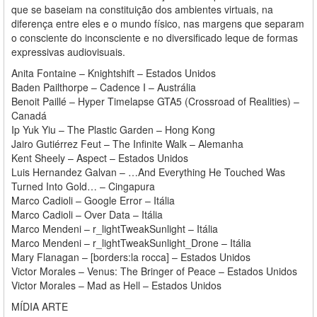
que se baseiam na constituição dos ambientes virtuais, na
diferença entre eles e o mundo físico, nas margens que separam
o consciente do inconsciente e no diversificado leque de formas
expressivas audiovisuais.
Anita Fontaine – Knightshift – Estados Unidos
Baden Pailthorpe – Cadence I – Austrália
Benoit Paillé – Hyper Timelapse GTA5 (Crossroad of Realities) –
Canadá
Ip Yuk Yiu – The Plastic Garden – Hong Kong
Jairo Gutiérrez Feut – The Infinite Walk – Alemanha
Kent Sheely – Aspect – Estados Unidos
Luis Hernandez Galvan – …And Everything He Touched Was
Turned Into Gold… – Cingapura
Marco Cadioli – Google Error – Itália
Marco Cadioli – Over Data – Itália
Marco Mendeni – r_lightTweakSunlight – Itália
Marco Mendeni – r_lightTweakSunlight_Drone – Itália
Mary Flanagan – [borders:la rocca] – Estados Unidos
Victor Morales – Venus: The Bringer of Peace – Estados Unidos
Victor Morales – Mad as Hell – Estados Unidos
MÍDIA ARTE