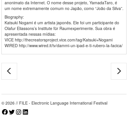
anonimato da Internet. O nome desse projeto, YamadaTaro, é
um nome extremamente comum no Japão, como “João da Silva”.
Biography:
Katsuki Nogami é um artista japonês. Ele foi um participante do
Olafur Eliassons’s Institute für Raumexperimente. Sua obra é
apresentada nessas mídias:
VICE http://thecreatorsproject.vice.com/tag/Katsuki+Nogami
WIRED http://www.wired.it/tv/dammi-un-ipad-e-ti-rubero-la-facica/
© 2026 // FILE - Electronic Language International Festival
Facebook
Twitter
Instagram
LinkedIn