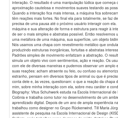
interação. O resultado é uma manipulação lúdica que começa
aproximação cautelosa e movimentos suaves testando as possi
Quando a interação fica mais intensa, a máquina fica sobrecar
têm reações mais fortes. No final ela para totalmente, se faz d
precisa de uma pausa até o próximo usuário interagir com ela.
máquina e sua alteração de forma e estrutura para reagir à in
de ser o mais simples e abstratas possível. Então resolvemos 
uma metáfora de uma máquina, sua superfície, um objeto bidi
Nós usamos uma chapa com revestimento metálico que ondula
produzindo estruturas inorgânicas, fortuitas e abstratas interes
Padrões simples de movimento enfatizam a abstração. O result
simula um objeto vivo com sentimentos, ação e reação. Os usu
com ele de diversas maneiras e pudemos observar um amplo e
suas reações: acham atraente ou feio, ou confuso ou atemoriz
estranho, pensam em diversos tipos de animal ou que é precis
conta dele e, às vezes, questionam: o que a reação da chapa d
mim, sobre minha interação com ela, sobre meu caráter e con
Biography: Vitus Schuhwerk estuda na Escola Internacional de
Colônia e trabalha como tutor no desenvolvimento de um ambi
aprendizado digital. Depois de um ano de ampla experiência na 
trabalhou como designer no Grupo Rückenwind. Till Maria Jür
assistente de pesquisa na Escola Internacional de Design (KI