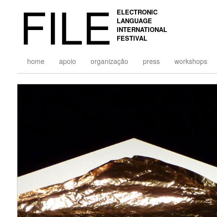
FILE
ELECTRONIC
LANGUAGE
INTERNATIONAL
FESTIVAL
home
apoio
organização
press
workshops