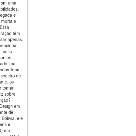
 com uma
bilidades.
regada e
e morta e
 Essa
teração têm
usar apenas
mensional.
 muito
santes.
ado final
ários lidam
spectro de
ante, ou
o tomar
iz sobre
dição?
 Design em
ente de
Bolívia, ele
gens é
SD) em