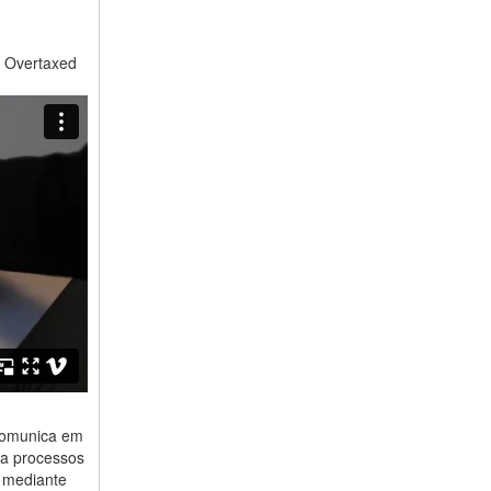
n Overtaxed
 comunica em
 a processos
r mediante