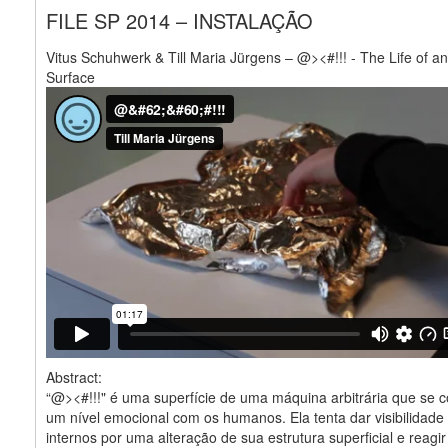
FILE SP 2014 – INSTALAÇÃO
Vitus Schuhwerk & Till Maria Jürgens – @><#!!! - The Life of a
Surface
Abstract:
“@><#!!!" é uma superfície de uma máquina arbitrária que se
um nível emocional com os humanos. Ela tenta dar visibilidade
internos por uma alteração de sua estrutura superficial e reagi