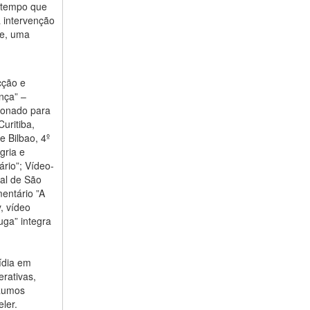
o tempo que
 intervenção
le, uma
icção e
nça” –
cionado para
uritiba,
e Bilbao, 4º
gria e
rio”; Vídeo-
al de São
entário ”A
, vídeo
ga” integra
ídia em
erativas,
 Rumos
ler.