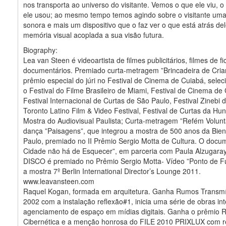
nos transporta ao universo do visitante. Vemos o que ele viu, 
ele usou; ao mesmo tempo temos agindo sobre o visitante uma
sonora e mais um dispositivo que o faz ver o que está atrás de
memória visual acoplada a sua visão futura.
Biography:
Lea van Steen é videoartista de filmes publicitários, filmes de f
documentários. Premiado curta-metragem ”Brincadeira de Cria
prêmio especial do júri no Festival de Cinema de Cuiabá, sele
o Festival do Filme Brasileiro de Miami, Festival de Cinema de C
Festival Internacional de Curtas de São Paulo, Festival Zinebi d
Toronto Latino Film & Video Festival, Festival de Curtas da Hun
Mostra do Audiovisual Paulista; Curta-metragem ”Refém Voluntá
dança ”Paisagens”, que integrou a mostra de 500 anos da Bien
Paulo, premiado no II Prêmio Sergio Motta de Cultura. O docum
Cidade não há de Esquecer”, em parceria com Paula Alzugaray
DISCO é premiado no Prêmio Sergio Motta- Vídeo ”Ponto de Fu
a mostra 7º Berlin International Director’s Lounge 2011.
www.leavansteen.com
Raquel Kogan, formada em arquitetura. Ganha Rumos Transm
2002 com a instalação reflexão#1, inicia uma série de obras int
agenciamento de espaço em mídias digitais. Ganha o prêmio
Cibernética e a menção honrosa do FILE 2010 PRIXLUX com re