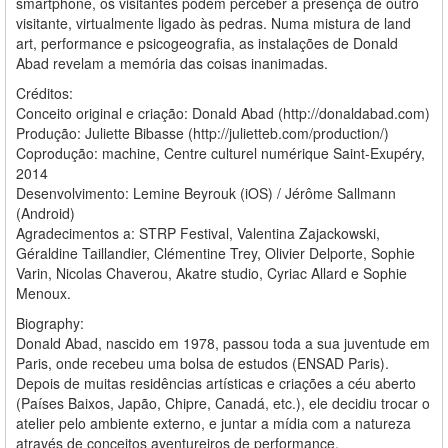
smartphone, os visitantes podem perceber a presença de outro
visitante, virtualmente ligado às pedras. Numa mistura de land
art, performance e psicogeografia, as instalações de Donald
Abad revelam a memória das coisas inanimadas.
Créditos:
Conceito original e criação: Donald Abad (http://donaldabad.com)
Produção: Juliette Bibasse (http://julietteb.com/production/)
Coprodução:
machine, Centre culturel numérique Saint-Exupéry,
2014
Desenvolvimento: Lemine Beyrouk (iOS) / Jérôme Sallmann
(Android)
Agradecimentos a: STRP Festival, Valentina Zajackowski,
Géraldine Taillandier, Clémentine Trey, Olivier Delporte, Sophie
Varin, Nicolas Chaverou, Akatre studio, Cyriac Allard e Sophie
Menoux.
Biography:
Donald Abad, nascido em 1978, passou toda a sua juventude em
Paris, onde recebeu uma bolsa de estudos (ENSAD Paris).
Depois de muitas residências artísticas e criações a céu aberto
(Países Baixos, Japão, Chipre, Canadá, etc.), ele decidiu trocar o
atelier pelo ambiente externo, e juntar a mídia com a natureza
através de conceitos aventureiros de performance.