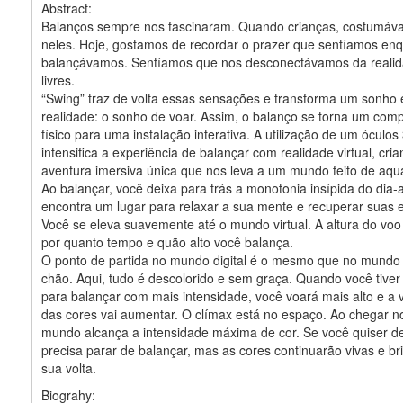
Abstract:
Balanços sempre nos fascinaram. Quando crianças, costumáv
neles. Hoje, gostamos de recordar o prazer que sentíamos en
balançávamos. Sentíamos que nos desconectávamos da realida
livres.
“Swing” traz de volta essas sensações e transforma um sonho
realidade: o sonho de voar. Assim, o balanço se torna um com
físico para uma instalação interativa. A utilização de um óculos
intensifica a experiência de balançar com realidade virtual, cr
aventura imersiva única que nos leva a um mundo feito de aqu
Ao balançar, você deixa para trás a monotonia insípida do dia-a
encontra um lugar para relaxar a sua mente e recuperar suas 
Você se eleva suavemente até o mundo virtual. A altura do vo
por quanto tempo e quão alto você balança.
O ponto de partida no mundo digital é o mesmo que no mundo f
chão. Aqui, tudo é descolorido e sem graça. Quando você tive
para balançar com mais intensidade, você voará mais alto e a 
das cores vai aumentar. O clímax está no espaço. Ao chegar n
mundo alcança a intensidade máxima de cor. Se você quiser de
precisa parar de balançar, mas as cores continuarão vivas e br
sua volta.
Biograhy: