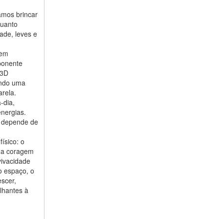
amos brincar
quanto
de, leves e
 em
ponente
 3D
iando uma
arela.
-dia,
energias.
o depende de
ísico: o
r a coragem
vivacidade
o espaço, o
scer,
ilhantes à