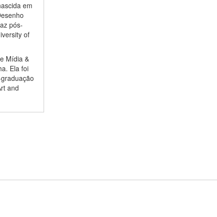
 nascida em
Desenho
faz pós-
versity of
e Mídia &
. Ela foi
s-graduação
Art and