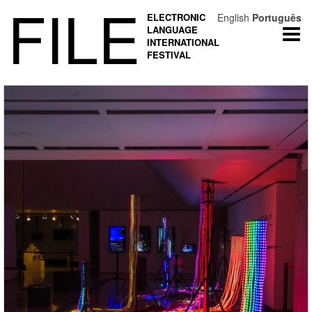
FILE
ELECTRONIC
English
Português
LANGUAGE
Togg
INTERNATIONAL
navi
FESTIVAL