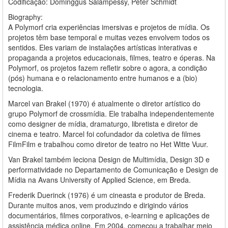
Codificação: Dominggus Salampessy, Peter Schmidt
Biography:
A Polymorf cria experiências imersivas e projetos de mídia. Os
projetos têm base temporal e muitas vezes envolvem todos os
sentidos. Eles variam de instalações artísticas interativas e
propaganda a projetos educacionais, filmes, teatro e óperas. Na
Polymorf, os projetos fazem refletir sobre o agora, a condição
(pós) humana e o relacionamento entre humanos e a (bio)
tecnologia.
Marcel van Brakel (1970) é atualmente o diretor artístico do
grupo Polymorf de crossmídia. Ele trabalha independentemente
como designer de mídia, dramaturgo, libretista e diretor de
cinema e teatro. Marcel foi cofundador da coletiva de filmes
FilmFilm e trabalhou como diretor de teatro no Het Witte Vuur.
Van Brakel também leciona Design de Multimídia, Design 3D e
performatividade no Departamento de Comunicação e Design de
Mídia na Avans University of Applied Science, em Breda.
Frederik Duerinck (1976) é um cineasta e produtor de Breda.
Durante muitos anos, vem produzindo e dirigindo vários
documentários, filmes corporativos, e-learning e aplicações de
assistência médica online. Em 2004, começou a trabalhar meio