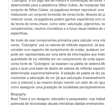
“Colorigins” é um jogo tátil de mistura e combinação de cores
desenvolvido para a plataforma Sifteo Cubes. Ao manipular fi
conjunto de Sifteo Cubes, os jogadores tentam reproduzir uma 
misturando um conjunto fornecido de cores-fonte. Através do 
misturar cores, os jogadores podem ganhar experiência com os
da teoria de cores-chave, como valor, saturação, pigmentos, to
complementos, neutros cromáticos e a força visual relativa de 
específicas.
Ao invés de usar componentes primários para calcular uma mis
cores, “Colorigins” usa os valores de reflexão espectral. Já que 
consiste num espectro de comprimento de ondas, qualquer cor 
pode ser representada por uma série de informações que indi
quantidade de luz refletida em um comprimento de onda especí
cores-fonte de “Colorigins” se baseiam na paleta do sistema Mu
para o qual uma base de dados de valores de reflexão espectra
determinada experimentalmente. A seleção de paleta se fez pa
maximizar a saturação de cor (já que saturação invariavelment
com a mistura) e ao mesmo tempo manter um valor de cor igua
como assegurar uma gradação de tonalidade perceptivelmente f
Biography:
Brad Tober é um designer, educador e pesquisador, cujo trabal
potencial de tecnologias visuais interativas digitais emergente