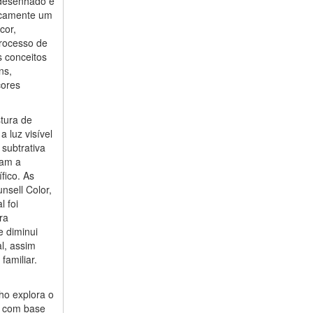
, desenhado e
sicamente um
cor,
processo de
 conceitos
ns,
cores
tura de
a luz visível
subtrativa
cam a
fico. As
nsell Color,
l foi
ra
e diminui
l, assim
amiliar.
ho explora o
s, com base