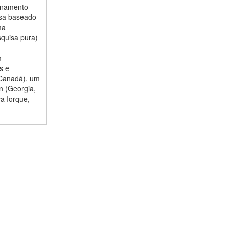
ionamento
isa baseado
ma
quisa pura)
m
s e
 Canadá), um
n (Georgia,
a Iorque,