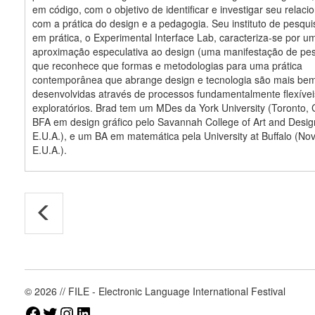
em código, com o objetivo de identificar e investigar seu relac
com a prática do design e a pedagogia. Seu instituto de pesqu
em prática, o Experimental Interface Lab, caracteriza-se por u
aproximação especulativa ao design (uma manifestação de pes
que reconhece que formas e metodologias para uma prática
contemporânea que abrange design e tecnologia são mais be
desenvolvidas através de processos fundamentalmente flexívei
exploratórios. Brad tem um MDes da York University (Toronto,
BFA em design gráfico pelo Savannah College of Art and Desig
E.U.A.), e um BA em matemática pela University at Buffalo (Nov
E.U.A.).
© 2026 // FILE - Electronic Language International Festival
Facebook
Twitter
Instagram
LinkedIn