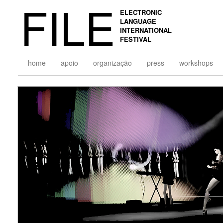
FILE
ELECTRONIC
LANGUAGE
INTERNATIONAL
FESTIVAL
home
apoio
organização
press
workshops