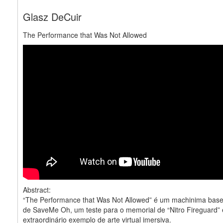
Glasz DeCuir
The Performance that Was Not Allowed
Abstract:
“The Performance that Was Not Allowed” é um machinima bas
de SaveMe Oh, um teste para o memorial de “Nitro Fireguard”
extraordinário exemplo de arte virtual imersiva.