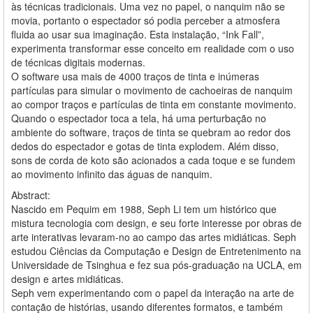
às técnicas tradicionais. Uma vez no papel, o nanquim não se
movia, portanto o espectador só podia perceber a atmosfera
fluida ao usar sua imaginação. Esta instalação, “Ink Fall”,
experimenta transformar esse conceito em realidade com o uso
de técnicas digitais modernas.
O software usa mais de 4000 traços de tinta e inúmeras
partículas para simular o movimento de cachoeiras de nanquim
ao compor traços e partículas de tinta em constante movimento.
Quando o espectador toca a tela, há uma perturbação no
ambiente do software, traços de tinta se quebram ao redor dos
dedos do espectador e gotas de tinta explodem. Além disso,
sons de corda de koto são acionados a cada toque e se fundem
ao movimento infinito das águas de nanquim.
Abstract:
Nascido em Pequim em 1988, Seph Li tem um histórico que
mistura tecnologia com design, e seu forte interesse por obras de
arte interativas levaram-no ao campo das artes midiáticas. Seph
estudou Ciências da Computação e Design de Entretenimento na
Universidade de Tsinghua e fez sua pós-graduação na UCLA, em
design e artes midiáticas.
Seph vem experimentando com o papel da interação na arte de
contação de histórias, usando diferentes formatos, e também