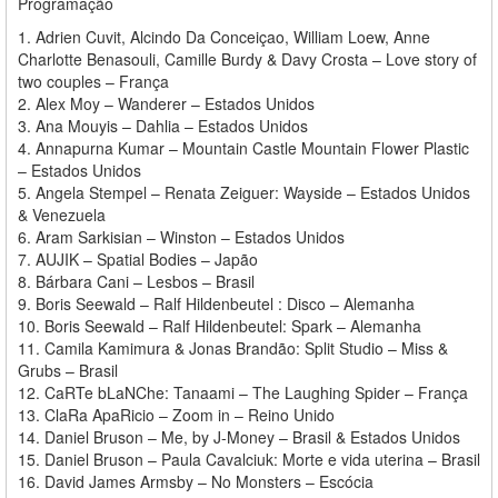
Programação
1. Adrien Cuvit, Alcindo Da Conceiçao, William Loew, Anne
Charlotte Benasouli, Camille Burdy & Davy Crosta – Love story of
two couples – França
2. Alex Moy – Wanderer – Estados Unidos
3. Ana Mouyis – Dahlia – Estados Unidos
4. Annapurna Kumar – Mountain Castle Mountain Flower Plastic
– Estados Unidos
5. Angela Stempel – Renata Zeiguer: Wayside – Estados Unidos
& Venezuela
6. Aram Sarkisian – Winston – Estados Unidos
7. AUJIK – Spatial Bodies – Japão
8. Bárbara Cani – Lesbos – Brasil
9. Boris Seewald – Ralf Hildenbeutel : Disco – Alemanha
10. Boris Seewald – Ralf Hildenbeutel: Spark – Alemanha
11. Camila Kamimura & Jonas Brandão: Split Studio – Miss &
Grubs – Brasil
12. CaRTe bLaNChe: Tanaami – The Laughing Spider – França
13. ClaRa ApaRicio – Zoom in – Reino Unido
14. Daniel Bruson – Me, by J-Money – Brasil & Estados Unidos
15. Daniel Bruson – Paula Cavalciuk: Morte e vida uterina – Brasil
16. David James Armsby – No Monsters – Escócia