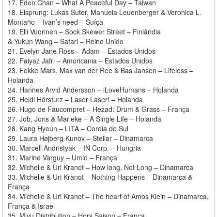
17. Eden Chan – What A Peaceful Day – Taiwan
18. Eisprung: Lukas Suter, Manuela Leuenberger & Veronica L.
Montaño – Ivan’s need – Suíça
19. Elli Vuorinen – Sock Skewer Street – Finlândia
& Yukun Wang – Safari – Reino Unido
21. Evelyn Jane Ross – Adam – Estados Unidos
22. Faiyaz Jafri – Amoricania – Estados Unidos
23. Fokke Mars, Max van der Ree & Bas Jansen – Lifeless –
Holanda
24. Hannes Arvid Andersson – iLoveHumans – Holanda
25. Heidi Hörsturz – Laser Laser! – Holanda
26. Hugo de Faucompret – Hezad: Drum & Grass – França
27. Job, Joris & Marieke – A Single Life – Holanda
28. Kang Hyeun – LITA – Coreia do Sul
29. Laura Højberg Kunov – Stellar – Dinamarca
30. Marcell Andristyak – IN Corp. – Hungria
31. Marine Varguy – Umio – França
32. Michelle & Uri Kranot – How long, Not Long – Dinamarca
33. Michelle & Uri Kranot – Nothing Happens – Dinamarca &
França
34. Michelle & Uri Kranot – The heart of Amos Klein – Dinamarca,
França & Israel
35. Miyu Distribution – Hors Saison – França