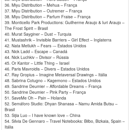
36. Miyu Distribution – Mehua – França
37. Miyu Distribution – Outremer – França
38. Miyu Distribution – Parfum Fraise – França
39. Monticello Park Productions: Guilherme Araujo & Iuri Araujo –
The Frost Spirit – Brasil
40. Murat Sayginer – Dust – Turquia
41. Mustashrik – Invisible Barriers – Girl Effect – Inglaterra
42. Nata Metlukh – Fears -– Estados Unidos
43. Nick Ladd – Escape – Canadá
44. Nick Luchkiv – Divisor – Rússia
45. Or Kantor – Little Thing – Israel
46. Paris Mavroidis – Divers – Estados Unidos
47. Ray Gropius – Imagine Metaversal Drawings – Itália
48. Sabrina Cotugno – Kagemono – Estados Unidos
49. Sandrine Deumier – Affordable Dreams – França
50. Sandrine Deumier – Pink Party – França
51. SaveMe Oh – Pain – Holanda
52. Semáforo Studio: Dhyan Shanasa – Namu Amida Butsu –
Brasil
53. Sijia Luo – I have known love – China
54. Silvia De Gennaro – Travel Notebooks: Bilbo, Bizkaia, Spain –
Itália