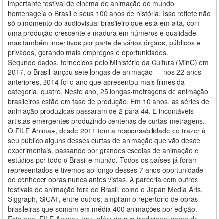
importante festival de cinema de animação do mundo
homenageia o Brasil e seus 100 anos de história. Isso reflete não
só o momento do audiovisual brasileiro que está em alta, com
uma produção crescente e madura em números e qualidade,
mas também incentivos por parte de vários órgãos, públicos e
privados, gerando mais empregos e oportunidades.
Segundo dados, fornecidos pelo Ministério da Cultura (MinC) em
2017, o Brasil lançou sete longas de animação — nos 22 anos
anteriores, 2014 foi o ano que apresentou mais filmes da
categoria, quatro. Neste ano, 25 longas-metragens de animação
brasileiros estão em fase de produção. Em 10 anos, as séries de
animação produzidas passaram de 2 para 44. E incontáveis
artistas emergentes produzindo centenas de curtas-metragens.
O FILE Anima+, desde 2011 tem a responsabilidade de trazer à
seu público alguns desses curtas de animação que vão desde
experimentais, passando por grandes escolas de animação e
estúdios por todo o Brasil e mundo. Todos os países já foram
representados e tivemos ao longo desses 7 anos oportunidade
de conhecer obras nunca antes vistas. A parceria com outros
festivais de animação fora do Brasil, como o Japan Media Arts,
Siggraph, SICAF, entre outros, ampliam o repertório de obras
brasileiras que somam em média 400 animações por edição.
Este ano, FILE Anima+ traz, além de sua tradicional gama de