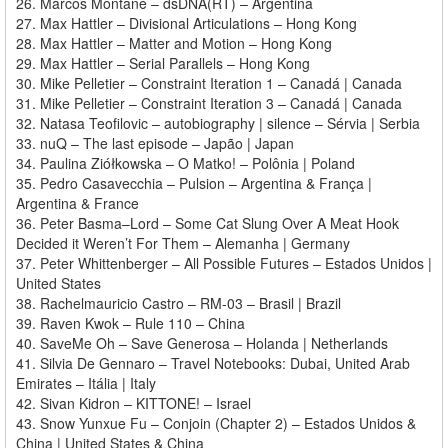
26. Marcos Montané – dsDNA(RT) – Argentina
27. Max Hattler – Divisional Articulations – Hong Kong
28. Max Hattler – Matter and Motion – Hong Kong
29. Max Hattler – Serial Parallels – Hong Kong
30. Mike Pelletier – Constraint Iteration 1 – Canadá | Canada
31. Mike Pelletier – Constraint Iteration 3 – Canadá | Canada
32. Natasa Teofilovic – autobiography | silence – Sérvia | Serbia
33. nuQ – The last episode – Japão | Japan
34. Paulina Ziółkowska – O Matko! – Polônia | Poland
35. Pedro Casavecchia – Pulsion – Argentina & França |
Argentina & France
36. Peter Basma–Lord – Some Cat Slung Over A Meat Hook
Decided it Weren’t For Them – Alemanha | Germany
37. Peter Whittenberger – All Possible Futures – Estados Unidos |
United States
38. Rachelmauricio Castro – RM-03 – Brasil | Brazil
39. Raven Kwok – Rule 110 – China
40. SaveMe Oh – Save Generosa – Holanda | Netherlands
41. Silvia De Gennaro – Travel Notebooks: Dubai, United Arab
Emirates – Itália | Italy
42. Sivan Kidron – KITTONE! – Israel
43. Snow Yunxue Fu – Conjoin (Chapter 2) – Estados Unidos &
China | United States & China