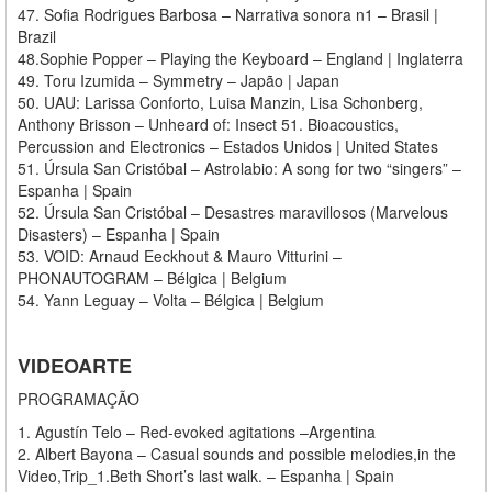
47. Sofia Rodrigues Barbosa – Narrativa sonora n1 – Brasil |
Brazil
48.Sophie Popper – Playing the Keyboard – England | Inglaterra
49. Toru Izumida – Symmetry – Japão | Japan
50. UAU: Larissa Conforto, Luisa Manzin, Lisa Schonberg,
Anthony Brisson – Unheard of: Insect 51. Bioacoustics,
Percussion and Electronics – Estados Unidos | United States
51. Úrsula San Cristóbal – Astrolabio: A song for two “singers” –
Espanha | Spain
52. Úrsula San Cristóbal – Desastres maravillosos (Marvelous
Disasters) – Espanha | Spain
53. VOID: Arnaud Eeckhout & Mauro Vitturini –
PHONAUTOGRAM – Bélgica | Belgium
54. Yann Leguay – Volta – Bélgica | Belgium
VIDEOARTE
PROGRAMAÇÃO
1. Agustín Telo – Red-evoked agitations –Argentina
2. Albert Bayona – Casual sounds and possible melodies,in the
Video,Trip_1.Beth Short’s last walk. – Espanha | Spain