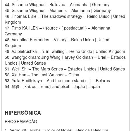
44. Susanne Wiegner – Bellevue – Alemanha | Germany
45. Susanne Wiegner – Moments – Alemanha | Germany
46. Thomas Lisle – The shadows strategy – Reino Unido | United
Kingdom
47. Timo KAHLEN – / source / ( postfactual ) – Alemanha |
Germany
48. Valentina Ferrandes – Victory – Reino Unido | United
Kingdom
49. VJ pietrushka – h–in–waiting – Reino Unido | United Kingdom
50. wang/goldman: Jing Wang Harvey Goldman – Uriel – Estados
Unidos | United States
51. Weili Shi – The Mars Series – Estados Unidos | United States
52. Xia Han – The Last Watcher – China
53. Yulia Ruditskaya – And the moon stand still – Belarus
54. 解像 – kaizou – emoji and pixel – Japão | Japan
HIPERSÔNICA
PROGRAMAÇÃO
1. Aernoudt Jacobs – Color of Noise – Bélgica | Belgium