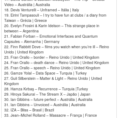
Video – Austrália | Australia
18. Devis Venturelli – Unframed – Itália | Italy
19. Eirini Tampasouli – I try to have fun at clubs / a diary from
Taiwan – Grécia | Greece
20. Evelyn Frosini & Karin Idelson – This strange place in
between – Argentina
21. Fabian Forban – Emotional Interfaces and Quantum
Capsules – Alemanha | Germany
22. Finn Rabbitt Dove – films you watch when you’re ill – Reino
Unido | United Kingdom
23. Fran Orallo – border – Reino Unido | United Kingdom
24. Fran Orallo – death dance – Reino Unido | United Kingdom
25. Fran Orallo – speech – Reino Unido | United Kingdom
26. Gamze Yolal – Data Space – Turquia | Turkey
27. Guli Silberstein – Matter & Light – Reino Unido | United
Kingdom
28. Hamza Kırbaş – Recurrence – Turquia |Turkey
29. Hiroya Sakurai – The Stream X – Japão | Japan
30. Ian Gibbins – future perfect – Austrália | Australia
31. Ian Gibbins – Unvoiced – Austrália | Australia
32. IZA – Bliss – Brasil | Brazil
33. Jean–Michel Rolland – Massacre – França | France