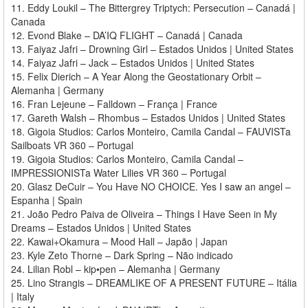
11. Eddy Loukil – The Bittergrey Triptych: Persecution – Canadá |
Canada
12. Evond Blake – DA’IQ FLIGHT – Canadá | Canada
13. Faiyaz Jafri – Drowning Girl – Estados Unidos | United States
14. Faiyaz Jafri – Jack – Estados Unidos | United States
15. Felix Dierich – A Year Along the Geostationary Orbit –
Alemanha | Germany
16. Fran Lejeune – Falldown – França | France
17. Gareth Walsh – Rhombus – Estados Unidos | United States
18. Gigoia Studios: Carlos Monteiro, Camila Candal – FAUVISTa
Sailboats VR 360 – Portugal
19. Gigoia Studios: Carlos Monteiro, Camila Candal –
IMPRESSIONISTa Water Lilies VR 360 – Portugal
20. Glasz DeCuir – You Have NO CHOICE. Yes I saw an angel –
Espanha | Spain
21. João Pedro Paiva de Oliveira – Things I Have Seen in My
Dreams – Estados Unidos | United States
22. Kawai+Okamura – Mood Hall – Japão | Japan
23. Kyle Zeto Thorne – Dark Spring – Não indicado
24. Lilian Robl – kip•pen – Alemanha | Germany
25. Lino Strangis – DREAMLIKE OF A PRESENT FUTURE – Itália
| Italy