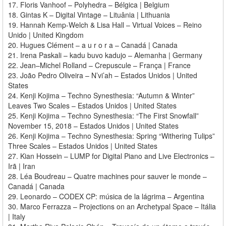
17. Floris Vanhoof – Polyhedra – Bélgica | Belgium
18. Gintas K – Digital Vintage – Lituânia | Lithuania
19. Hannah Kemp-Welch & Lisa Hall – Virtual Voices – Reino
Unido | United Kingdom
20. Hugues Clément – a u r o r a – Canadá | Canada
21. Irena Paskali – kadu buvo kadujo – Alemanha | Germany
22. Jean–Michel Rolland – Crepuscule – França | France
23. João Pedro Oliveira – N’vi’ah – Estados Unidos | United
States
24. Kenji Kojima – Techno Synesthesia: “Autumn & Winter”
Leaves Two Scales – Estados Unidos | United States
25. Kenji Kojima – Techno Synesthesia: “The First Snowfall”
November 15, 2018 – Estados Unidos | United States
26. Kenji Kojima – Techno Synesthesia: Spring “Withering Tulips”
Three Scales – Estados Unidos | United States
27. Kian Hossein – LUMP for Digital Piano and Live Electronics –
Irã | Iran
28. Léa Boudreau – Quatre machines pour sauver le monde –
Canadá | Canada
29. Leonardo – CODEX CP: música de la lágrima – Argentina
30. Marco Ferrazza – Projections on an Archetypal Space – Itália
| Italy