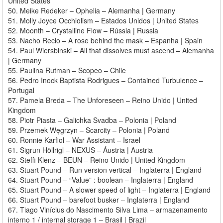
United States
50. Meike Redeker – Ophelia – Alemanha | Germany
51. Molly Joyce Occhiolism – Estados Unidos | United States
52. Moonth – Crystalline Flow – Rússia | Russia
53. Nacho Recio – A rose behind the mask – Espanha | Spain
54. Paul Wiersbinski – All that dissolves must ascend – Alemanha
| Germany
55. Paulina Rutman – Scopeo – Chile
56. Pedro Inock Baptista Rodrigues – Contained Turbulence –
Portugal
57. Pamela Breda – The Unforeseen – Reino Unido | United
Kingdom
58. Piotr Piasta – Galichka Svadba – Polonia | Poland
59. Przemek Węgrzyn – Scarcity – Polonia | Poland
60. Ronnie Karfiol – War Assistant – Israel
61. Sigrun Höllrigl – NEXUS – Áustria | Austria
62. Steffi Klenz – BEUN – Reino Unido | United Kingdom
63. Stuart Pound – Run version vertical – Inglaterra | England
64. Stuart Pound – “Value” : boolean – Inglaterra | England
65. Stuart Pound – A slower speed of light – Inglaterra | England
66. Stuart Pound – barefoot busker – Inglaterra | England
67. Tiago Vinícius do Nascimento Silva Lima – armazenamento
interno 1 / internal storage 1 – Brasil | Brazil