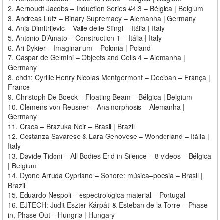
2. Aernoudt Jacobs – Induction Series #4.3 – Bélgica | Belgium
3. Andreas Lutz – Binary Supremacy – Alemanha | Germany
4. Anja Dimitrijevic – Valle delle Sfingi – Itália | Italy
5. Antonio D’Amato – Construction 1 – Itália | Italy
6. Ari Dykier – Imaginarium – Polonia | Poland
7. Caspar de Gelmini – Objects and Cells 4 – Alemanha |
Germany
8. chdh: Cyrille Henry Nicolas Montgermont – Deciban – França |
France
9. Christoph De Boeck – Floating Beam – Bélgica | Belgium
10. Clemens von Reusner – Anamorphosis – Alemanha |
Germany
11. Craca – Brazuka Noir – Brasil | Brazil
12. Costanza Savarese & Lara Genovese – Wonderland – Itália |
Italy
13. Davide Tidoni – All Bodies End in Silence – 8 videos – Bélgica
| Belgium
14. Dyone Arruda Cypriano – Sonore: música–poesia – Brasil |
Brazil
15. Eduardo Nespoli – espectrológica material – Portugal
16. EJTECH: Judit Eszter Kárpáti & Esteban de la Torre – Phase
in, Phase Out – Hungria | Hungary