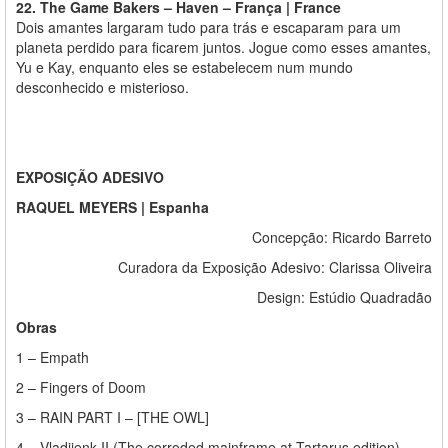
22. The Game Bakers – Haven – França | France
Dois amantes largaram tudo para trás e escaparam para um
planeta perdido para ficarem juntos. Jogue como esses amantes,
Yu e Kay, enquanto eles se estabelecem num mundo
desconhecido e misterioso.
EXPOSIÇÃO ADESIVO
RAQUEL MEYERS |
Espanha
Concepção:
Ricardo Barreto
Curadora da Exposição Adesivo:
Clarissa Oliveira
Design:
Estúdio Quadradão
Obras
1 – Empath
2 – Fingers of Doom
3 – RAIN PART I – [THE OWL]
4 – Vladijenk II (The corroded mainframe at Tartarus edition)