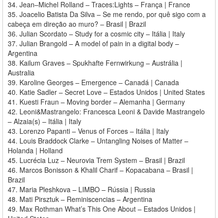
34. Jean–Michel Rolland – Traces:Lights – França | France
35. Joacelio Batista Da Silva – Se me rendo, por quê sigo com a
cabeça em direção ao muro? – Brasil | Brazil
36. Julian Scordato – Study for a cosmic city – Itália | Italy
37. Julian Brangold – A model of pain in a digital body –
Argentina
38. Kailum Graves – Spukhafte Fernwirkung – Austrália |
Australia
39. Karoline Georges – Emergence – Canadá | Canada
40. Katie Sadler – Secret Love – Estados Unidos | United States
41. Kuesti Fraun – Moving border – Alemanha | Germany
42. Leoni&Mastrangelo: Francesca Leoni & Davide Mastrangelo
– Alzaia(s) – Itália | Italy
43. Lorenzo Papanti – Venus of Forces – Itália | Italy
44. Louis Braddock Clarke – Untangling Noises of Matter –
Holanda | Holland
45. Lucrécia Luz – Neurovia Trem System – Brasil | Brazil
46. Marcos Bonisson & Khalil Charif – Kopacabana – Brasil |
Brazil
47. Maria Pleshkova – LIMBO – Rússia | Russia
48. Mati Pirsztuk – Reminiscencias – Argentina
49. Max Rothman What’s This One About – Estados Unidos |