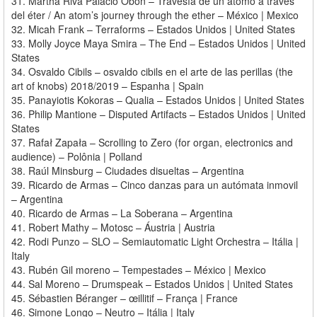
31. Martha Riva Palacio Obón – Travesía de un átomo a través
del éter / An atom’s journey through the ether – México | Mexico
32. Micah Frank – Terraforms – Estados Unidos | United States
33. Molly Joyce Maya Smira – The End – Estados Unidos | United
States
34. Osvaldo Cibils – osvaldo cibils en el arte de las perillas (the
art of knobs) 2018/2019 – Espanha | Spain
35. Panayiotis Kokoras – Qualia – Estados Unidos | United States
36. Philip Mantione – Disputed Artifacts – Estados Unidos | United
States
37. Rafał Zapała – Scrolling to Zero (for organ, electronics and
audience) – Polônia | Polland
38. Raúl Minsburg – Ciudades disueltas – Argentina
39. Ricardo de Armas – Cinco danzas para un autómata inmovil
– Argentina
40. Ricardo de Armas – La Soberana – Argentina
41. Robert Mathy – Motosc – Áustria | Austria
42. Rodi Punzo – SLO – Semiautomatic Light Orchestra – Itália |
Italy
43. Rubén Gil moreno – Tempestades – México | Mexico
44. Sal Moreno – Drumspeak – Estados Unidos | United States
45. Sébastien Béranger – œillitif – França | France
46. Simone Longo – Neutro – Itália | Italy