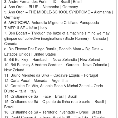
3. Andre Fernandes Perim – ID – Brasil | Brazil
4. Ann Oren – BLUE – Alemanha | Germany
5. Ann Oren – THE MIDDLE-SCHOOL SYNDROME – Alemanha |
Germany
6. APOTROPIA: Antonella Mignone Cristiano Panepuccia –
TIMEPULSE – Itália | Italy
7. Ben Bogart – Through the haze of a machine’s mind we may
glimpse our collective imaginations (Blade Runner) – Canadá |
Canada
8. Bio Electric Dot Diego Bonilla, Rodolfo Mata – Big Data –
Estados Unidos | United States
9. Brit Bunkley – Hambach – Nova Zelandia | New Zeland
10. Brit Bunkley & Andrea Gardner – Garden – Nova Zelandia |
New Zeland
11. Bruno Mendes da Silva – Cadavre Exquis – Portugal
12. Carla Pucci – Mónada – Argentina
13. Carmine De Vita, Antonio Reda & Michal Zemel – Onda
D’urto – Itália | Italy
14. Cristianne de Sá – Face – Brasil | Brazil
15. Cristianne de Sá – O ponto de linha reta é curto – Brasil |
Brazil
16. Cristianne de Sá – Território Inventado – Brasil | Brazil
17. David Carson & Jackson Mouldycliff – The Trip – Circular