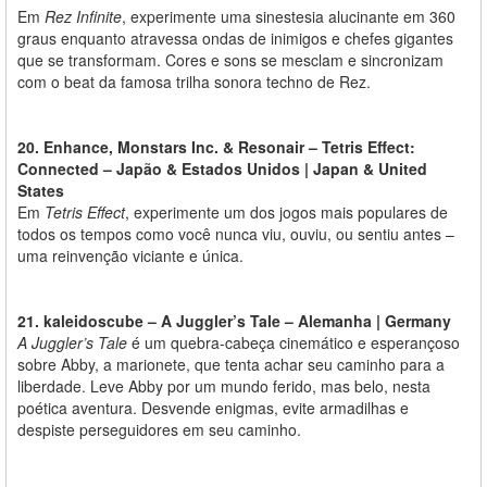
Em
Rez Infinite
, experimente uma sinestesia alucinante em 360
graus enquanto atravessa ondas de inimigos e chefes gigantes
que se transformam. Cores e sons se mesclam e sincronizam
com o beat da famosa trilha sonora techno de Rez.
20. Enhance, Monstars Inc. & Resonair – Tetris Effect:
Connected – Japão & Estados Unidos | Japan & United
States
Em
Tetris Effect
, experimente um dos jogos mais populares de
todos os tempos como você nunca viu, ouviu, ou sentiu antes –
uma reinvenção viciante e única.
21. kaleidoscube – A Juggler’s Tale – Alemanha | Germany
A Juggler’s Tale
é um quebra-cabeça cinemático e esperançoso
sobre Abby, a marionete, que tenta achar seu caminho para a
liberdade. Leve Abby por um mundo ferido, mas belo, nesta
poética aventura. Desvende enigmas, evite armadilhas e
despiste perseguidores em seu caminho.