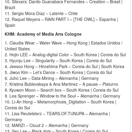
10. Silexars: Danilo Guanabara Fernandes – Creation – Brasil |
Brazil
11. Sergio Mora-Díaz – Latente – Chile
12. Raquel Meyers – RAIN PART I – [THE OWL] – Espanha |
Spain
KHM: Academy of Media Arts Cologne
1. Claudia Wear – Water Wave – Hong Kong | Estados Unidos /
United States
2. Hojin LEE – Analog-digital Color – South Korea | Coreia do Sul
3. Hyunju Lee – Singularity – South Korea | Coreia do Sul
4. Jeesoo Hong – Hiroshima Park – Coreia do Sul | South Korea
5. Jiwoo Kim – Let’s Dance – South Korea | Coreia do Sul
6. Juho Lee – Data-Mining – Alemanha | Germany
7. Kristina Bublevskaya & Ana Martinez – A pause – Platurno
8. Kyuwon Moon – Search box – South Korea | Coreia do Sul
9. Lea Sprenger – Window to the Soul – Alemanha | Germany
10. Li-An Hong – Metamorphosis_Digitation – South Korea |
Coreia do Sul
11. Lisa Reutelsterz – TEARS.OF.TUNUPA – Alemanha |
Germany
12. MARZI – Cloud 2 – Alemanha | Germany
13. Sey Lee – Black dots – South Korea | Coreia do Sul