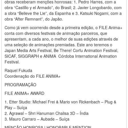
obras receberam menções honrosas: 1. Pedro Harres, com a
obra “Castillo y el Armado”, do Brasil; 2. Javier Longobardo, com
a obra “Believe the Lie”, da Espanha e 3. Katsuki Nogami, com a
obra “After Remnant”, do Japão.
Como já vem ocorrendo desde a primeira edição, o FILE Anima+
conta com diversos festivais de animação parceiros, que
apresentam, a cada ano, o melhor de suas edições através de
uma seleção de animações premiadas. Este ano teremos o
Japan Media Arts Festival, Be There! Corfu Animation Festival,
SICAF, SIGGRAPH e ANIMA ­ Córdoba International Animation
Festival.
Raquel Fukuda
Coordenação do FILE ANIMA+
PROGRAMAÇÃO
FILE ANIMA+ AWARD
1. Etter Studio: Michael Frei & Mario von Rickenbach – Plug &
Play – Suíça
2. Agrawal – Shri Hanuman Chalisa 3D – Índia
3. Mauro Carraro – Aubade – Suíça
MENÇÃO HONROSA | HONORABLE MENTION