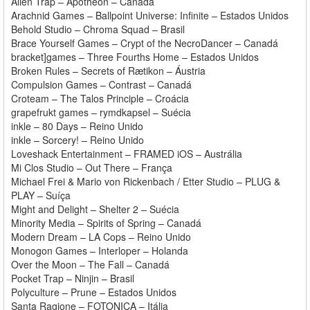
Alien Trap – Apotheon – Canadá
Arachnid Games – Ballpoint Universe: Infinite – Estados Unidos
Behold Studio – Chroma Squad – Brasil
Brace Yourself Games – Crypt of the NecroDancer – Canadá
bracket]games – Three Fourths Home – Estados Unidos
Broken Rules – Secrets of Rætikon – Áustria
Compulsion Games – Contrast – Canadá
Croteam – The Talos Principle – Croácia
grapefrukt games – rymdkapsel – Suécia
inkle – 80 Days – Reino Unido
inkle – Sorcery! – Reino Unido
Loveshack Entertainment – FRAMED iOS – Austrália
Mi Clos Studio – Out There – França
Michael Frei & Mario von Rickenbach / Etter Studio – PLUG &
PLAY – Suíça
Might and Delight – Shelter 2 – Suécia
Minority Media – Spirits of Spring – Canadá
Modern Dream – LA Cops – Reino Unido
Monogon Games – Interloper – Holanda
Over the Moon – The Fall – Canadá
Pocket Trap – Ninjin – Brasil
Polyculture – Prune – Estados Unidos
Santa Ragione – FOTONICA – Itália