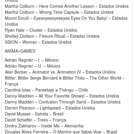
Unidos
Martha Colburn – Here Comes Another Lesson – Estados Unidos
Martha Colburn – Wrong Time Capsule – Estados Unidos
Mount Emult – Eyeseyeseyeseyes Eyes On You Baby! – Estados
Unidos
Ryan Hale – Cluster – Estados Unidos
Shelley Dodson – Fissure Ritual – Estados Unidos
SSION – Woman – Estados Unidos
ANIMA+GAMES
Adrián Regnier – I. – México
Adrián Regnier – U. – México
Alan Becker – Animator vs. Animation IV – Estados Unidos
Bittler: Bittler Serge Bernard & Bittler Théo – The Other World –
França
Carolina lolas – Parasitaje a Théngu – Chile
Danny Madden – All Your Favorite Shows! – Estados Unidos
Danny Madden – Confusion Through Sand – Estados Unidos
Darren Pearson – Lightspeed – Estados Unidos
David Mussel – Estrela – Brasil
David Schaffer – Trees – França
Dmitry Zakharov – Inside Me – Alemanha
Douglas Alves Ferreira – O Menino que Sabia Voar – Brasil