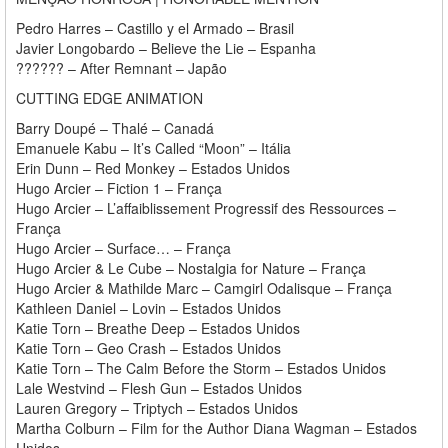
Pedro Harres – Castillo y el Armado – Brasil
Javier Longobardo – Believe the Lie – Espanha
?????? – After Remnant – Japão
CUTTING EDGE ANIMATION
Barry Doupé – Thalé – Canadá
Emanuele Kabu – It’s Called “Moon” – Itália
Erin Dunn – Red Monkey – Estados Unidos
Hugo Arcier – Fiction 1 – França
Hugo Arcier – L’affaiblissement Progressif des Ressources –
França
Hugo Arcier – Surface… – França
Hugo Arcier & Le Cube – Nostalgia for Nature – França
Hugo Arcier & Mathilde Marc – Camgirl Odalisque – França
Kathleen Daniel – Lovin – Estados Unidos
Katie Torn – Breathe Deep – Estados Unidos
Katie Torn – Geo Crash – Estados Unidos
Katie Torn – The Calm Before the Storm – Estados Unidos
Lale Westvind – Flesh Gun – Estados Unidos
Lauren Gregory – Triptych – Estados Unidos
Martha Colburn – Film for the Author Diana Wagman – Estados