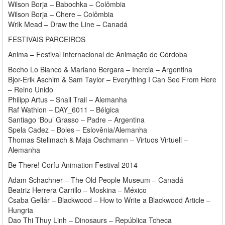
Wilson Borja – Babochka – Colômbia
Wilson Borja – Chere – Colômbia
Wrik Mead – Draw the Line – Canadá
FESTIVAIS PARCEIROS
Anima – Festival Internacional de Animação de Córdoba
Becho Lo Bianco & Mariano Bergara – Inercia – Argentina
Bjor-Erik Aschim & Sam Taylor – Everything I Can See From Here
– Reino Unido
Philipp Artus – Snail Trail – Alemanha
Raf Wathion – DAY_6011 – Bélgica
Santiago ‘Bou’ Grasso – Padre – Argentina
Spela Cadez – Boles – Eslovênia/Alemanha
Thomas Stellmach & Maja Oschmann – Virtuos Virtuell –
Alemanha
Be There! Corfu Animation Festival 2014
Adam Schachner – The Old People Museum – Canadá
Beatriz Herrera Carrillo – Moskina – México
Csaba Gellár – Blackwood – How to Write a Blackwood Article –
Hungria
Dao Thi Thuy Linh – Dinosaurs – República Tcheca