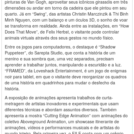
pinturas de Van Gogh, aproveitar seus icônicos girassóis em três
dimensões ou andar em torno da cadeira que ele pintou em seu
quarto. Já em “Swing”, das artistas Christin Marczinzik & Thi Binh
Minh Nguyen, com um balanço e um óculos 3D, o sonho de voar
se transforma em realidade. Ainda entre as instalações, em “How
Does That Move”, de Felix Herbst, o visitante pode controlar
animais virtuais através dos seus gestos no mundo físico.
Entre os jogos para computadores, o destaque é “Shadow
Puppeteer”, do Sarepta Studio, que conta a história de um
menino e sua sombra que, uma vez separados, precisam
aprender a trabalhar juntos, manipulando a escuridão e a luz.
“FRAMED”, da Loveshack Entertainment, é um jogo de enigmas
noir para tablet, em que o visitante deve reorganizar os quadros
de uma história em quadrinhos para mudar o desfecho da
história.
A exposição de animações apresenta trabalhos de curta­-
metragem de artistas inovadores e experimentais que usam
diferentes técnicas e abordam assuntos diversos. Também
apresenta a mostra “Cutting Edge Animation” com animações do
coletivo Aboveground Animation, um showcase itinerante de
animações, vídeos e performances musicais e de artistas do
mundo inteiro. Pela primeira vez, o FILE conta com um prêmio