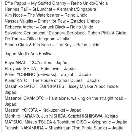
Effie Pappa – My Stuffed Granny – Reino Unido/Grécia
Hannes Rall – Si Lunchai – Alemanha/Singapura
Kim Noce – The Waterbearer – Reino Unido
Nassos Vakalis – Dinner for Few – Estados Unidos
Rebecca Archer – Canuck Black – Reino Unido
Salvatore Centoducati, Eleonora Bertolucci, Ruben Pirito & Giulio
De Toma – Office Kingdom – Itália
Shaun Clark & Kim Noce – The Key – Reino Unido
Japan Media Arts Festival
Fuyu ARAI – 1347smiles – Japão
Hiroyasu ISHIDA – Rain town – Japão
Kohei YOSHINO (networks) – ab_rah – Japão
Kunio KATO – The House of Small Cubes – Japão
Masahiko SATO + EUPHRATES – Issey Miyake A-poc Inside –
Japão
Masanori OKAMOTO – I am alone, walking on the straight road –
Japão
Masashi YOKOTA – Kiokuzenkei – Japão
Morihiro HARANO, Jun NISHIDA, SeiichiHISHIKAWA, Kenjiro
MATSUO, Mitsuo TSUDA & Toshifumi OISO – Xylophone – Japão
Takashi NAKAMURA – Shashinkan (The Photo Studio) – Japão