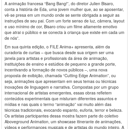
A animação francesa “Bang Bang!”, do diretor Julien Bisaro,
conta a história de Eda, uma jovem mulher que, ao se aposentar,
vê-se presa em um mundo onde se sente obrigada a seguir as
instruções de seu pai. Com um forte senso de luz, câmera, layout
e uso mínimo de cor, Bisaro criou um filme altamente emotivo
que atrai o público e se conecta à criança que existe em cada um
de nós”.
Em sua quinta edição, o FILE Anima+ apresenta, além da
curadoria de curtas – que busca desde sua origem ser uma
janela para artistas e profissionais da área de animação,
instituições de ensino e estúdios de pequeno a grande porte,
incentivando a formação de novos públicos –, uma nova
proposta de exibição, chamada “Cutting Edge Animation”, ou
seja, animações que apresentam em seus temas ou técnicas
inovações de linguagem e narrativa. Compostas por um grupo
internacional de artistas emergentes, essas obras refletem
conteúdos experimentais que misturam diferentes assuntos e
mídias e nas quais o termo “animação” vai muito além das
técnicas tradicionais, evocando espanto, euforia, terror e beleza.
Os artistas participantes dessa mostra fazem parte do coletivo
Aboveground Animation, um showcase itinerante de animações,
vídeos e performances musicais e de artistas do mundo inteiro. A