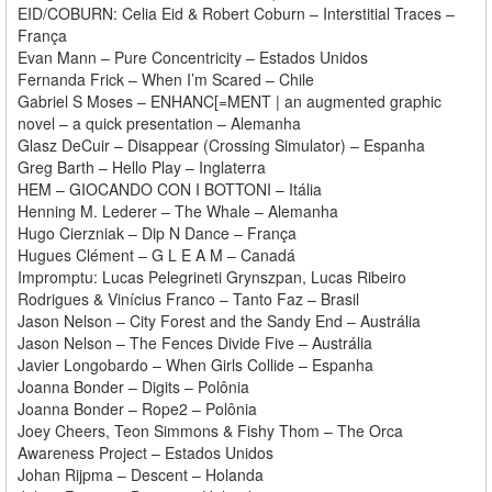
EID/COBURN: Celia Eid & Robert Coburn – Interstitial Traces –
França
Evan Mann – Pure Concentricity – Estados Unidos
Fernanda Frick – When I’m Scared – Chile
Gabriel S Moses – ENHANC[=MENT | an augmented graphic
novel – a quick presentation – Alemanha
Glasz DeCuir – Disappear (Crossing Simulator) – Espanha
Greg Barth – Hello Play – Inglaterra
HEM – GIOCANDO CON I BOTTONI – Itália
Henning M. Lederer – The Whale – Alemanha
Hugo Cierzniak – Dip N Dance – França
Hugues Clément – G L E A M – Canadá
Impromptu: Lucas Pelegrineti Grynszpan, Lucas Ribeiro
Rodrigues & Vinícius Franco – Tanto Faz – Brasil
Jason Nelson – City Forest and the Sandy End – Austrália
Jason Nelson – The Fences Divide Five – Austrália
Javier Longobardo – When Girls Collide – Espanha
Joanna Bonder – Digits – Polônia
Joanna Bonder – Rope2 – Polônia
Joey Cheers, Teon Simmons & Fishy Thom – The Orca
Awareness Project – Estados Unidos
Johan Rijpma – Descent – Holanda