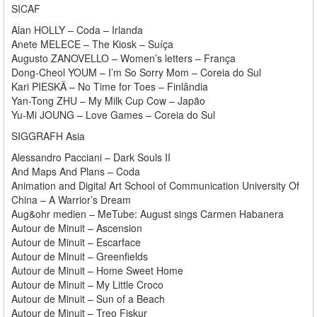
SICAF
Alan HOLLY – Coda – Irlanda
Anete MELECE – The Kiosk – Suíça
Augusto ZANOVELLO – Women’s letters – França
Dong-Cheol YOUM – I’m So Sorry Mom – Coreia do Sul
Kari PIESKÄ – No Time for Toes – Finlândia
Yan-Tong ZHU – My Milk Cup Cow – Japão
Yu-Mi JOUNG – Love Games – Coreia do Sul
SIGGRAFH Asia
Alessandro Pacciani – Dark Souls II
And Maps And Plans – Coda
Animation and Digital Art School of Communication University Of
China – A Warrior’s Dream
Aug&ohr medien – MeTube: August sings Carmen Habanera
Autour de Minuit – Ascension
Autour de Minuit – Escarface
Autour de Minuit – Greenfields
Autour de Minuit – Home Sweet Home
Autour de Minuit – My Little Croco
Autour de Minuit – Sun of a Beach
Autour de Minuit – Treo Fiskur