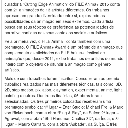
curadoria “Cutting Edge Animation” do FILE Anima+ 2015 conta
com 21 animações de 13 artistas diferentes. Os trabalhos
apresentam grande diversidade entre si, explorando as
possibilidades da animação em seus extremos. Cada artista
busca em seus tópicos de preferência as potencialidades de
narrativa contidas nos seus contextos sociais e artísticos.
Pela primeira vez, o FILE Anima+ conta também com uma
premiação. O FILE Anima+ Award é um prêmio de animação que
complementa as atividades do FILE Anima+, festival de
animação que, desde 2011, exibe trabalhos de artistas do mundo
inteiro com o objetivo de difundir a animação como gênero
artístico.
Mais de cem trabalhos foram inscritos. Concorreram ao prêmio
trabalhos realizados nas mais diferentes técnicas, tais como: 3D,
2D, stop motion, pixilation, claymation, experimental, anime, light
painting e outros. Dentre os finalistas, 06 obras foram
selecionadas. Os três primeiros colocados receberam uma
premiação simbólica: 1º lugar – Etter Studio: Michael Frei & Mario
von Rickenbach, com a obra “Plug & Play”, da Suíça; 2º lugar –
Agrawal, com a obra “Shri Hanuman Chalisa 3D”, da Índia; e 3º
lugar – Mauro Carraro, com a obra “Aubade”, da Suíça. E três