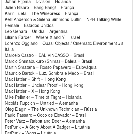
Johan Rijpma – Division – Holanda
Julien Bisaro – Bang Bang! – França
Karin Tueta – The Winepress – França
Kelli Anderson & Selena Simmons-Duffin – NPR-Talking While
Female – Estados Unidos
Leo Uehara – Un día – Argentina
Liliana Farber – Where X and Y – Israel
Lorenzo Oggiano – Quasi-Objects / Cinematic Environment #8 –
Itália
Marcelo Castro – DALIVINCASSO – Brasil
Marcio Shimabukuro (Shima) – Baleia – Brasil
Martin Smatana – Rosso Papavero – Eslováquia
Mauricio Bartok – Luz, Sombra e Medo – Brasil
Max Hattler – Shift – Hong Kong
Max Hattler – Unclear Proof – Hong Kong
Max Hattler – X – Hong Kong
Mike Pelletier – Time of Flight – Holanda
Nicolás Rupcich – Untitled – Alemanha
Oleg Elagin – The Unknown Technician – Rússia
Paulo Passaro – Coco de Elevador – Brasil
Péter Vácz – Rabbit and Deer – Alemanha
PetPunk – A Story About A Badger – Lituânia
PetPunk – Woos – Lituânia