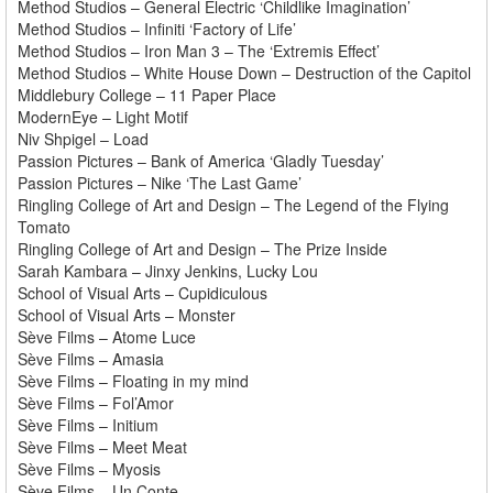
Method Studios – General Electric ‘Childlike Imagination’
Method Studios – Infiniti ‘Factory of Life’
Method Studios – Iron Man 3 – The ‘Extremis Effect’
Method Studios – White House Down – Destruction of the Capitol
Middlebury College – 11 Paper Place
ModernEye – Light Motif
Niv Shpigel – Load
Passion Pictures – Bank of America ‘Gladly Tuesday’
Passion Pictures – Nike ‘The Last Game’
Ringling College of Art and Design – The Legend of the Flying
Tomato
Ringling College of Art and Design – The Prize Inside
Sarah Kambara – Jinxy Jenkins, Lucky Lou
School of Visual Arts – Cupidiculous
School of Visual Arts – Monster
Sève Films – Atome Luce
Sève Films – Amasia
Sève Films – Floating in my mind
Sève Films – Fol’Amor
Sève Films – Initium
Sève Films – Meet Meat
Sève Films – Myosis
Sève Films – Un Conte