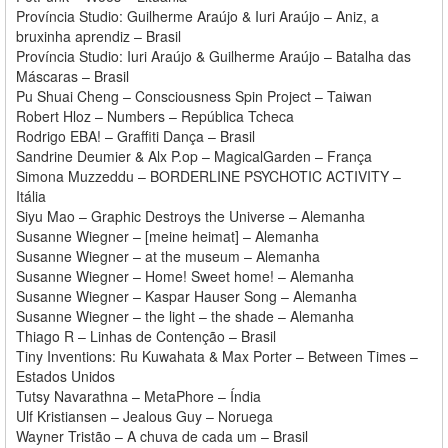
Província Studio: Guilherme Araújo & Iuri Araújo – Aniz, a
bruxinha aprendiz – Brasil
Província Studio: Iuri Araújo & Guilherme Araújo – Batalha das
Máscaras – Brasil
Pu Shuai Cheng – Consciousness Spin Project – Taiwan
Robert Hloz – Numbers – República Tcheca
Rodrigo EBA! – Graffiti Dança – Brasil
Sandrine Deumier & Alx P.op – MagicalGarden – França
Simona Muzzeddu – BORDERLINE PSYCHOTIC ACTIVITY –
Itália
Siyu Mao – Graphic Destroys the Universe – Alemanha
Susanne Wiegner – [meine heimat] – Alemanha
Susanne Wiegner – at the museum – Alemanha
Susanne Wiegner – Home! Sweet home! – Alemanha
Susanne Wiegner – Kaspar Hauser Song – Alemanha
Susanne Wiegner – the light – the shade – Alemanha
Thiago R – Linhas de Contenção – Brasil
Tiny Inventions: Ru Kuwahata & Max Porter – Between Times –
Estados Unidos
Tutsy Navarathna – MetaPhore – Índia
Ulf Kristiansen – Jealous Guy – Noruega
Wayner Tristão – A chuva de cada um – Brasil