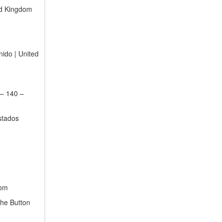
ed Kingdom
ido | United
 – 140 –
stados
dom
The Button