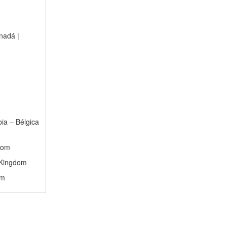
nadá |
ia – Bélgica
dom
d Kingdom
om