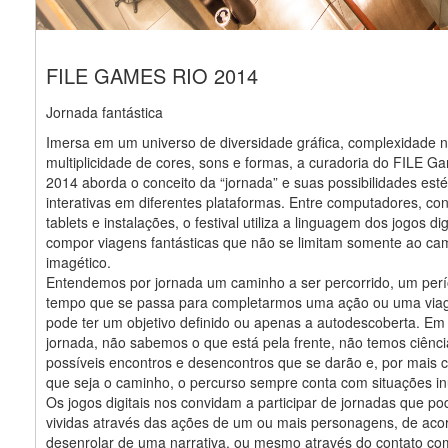
FILE GAMES RIO 2014
Jornada fantástica
Imersa em um universo de diversidade gráfica, complexidade n
multiplicidade de cores, sons e formas, a curadoria do FILE G
2014 aborda o conceito da “jornada” e suas possibilidades esté
interativas em diferentes plataformas. Entre computadores, con
tablets e instalações, o festival utiliza a linguagem dos jogos dig
compor viagens fantásticas que não se limitam somente ao c
imagético.
Entendemos por jornada um caminho a ser percorrido, um per
tempo que se passa para completarmos uma ação ou uma vi
pode ter um objetivo definido ou apenas a autodescoberta. E
jornada, não sabemos o que está pela frente, não temos ciênc
possíveis encontros e desencontros que se darão e, por mais 
que seja o caminho, o percurso sempre conta com situações in
Os jogos digitais nos convidam a participar de jornadas que p
vividas através das ações de um ou mais personagens, de aco
desenrolar de uma narrativa, ou mesmo através do contato c