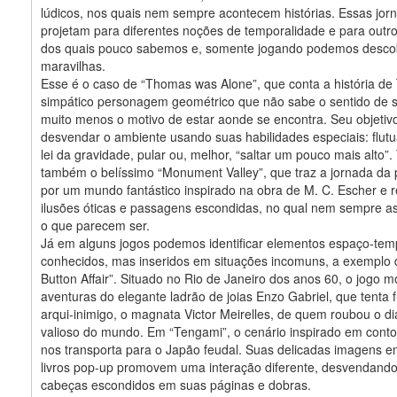
lúdicos, nos quais nem sempre acontecem histórias. Essas jor
projetam para diferentes noções de temporalidade e para outr
dos quais pouco sabemos e, somente jogando podemos descob
maravilhas.
Esse é o caso de “Thomas was Alone”, que conta a história d
simpático personagem geométrico que não sabe o sentido de s
muito menos o motivo de estar aonde se encontra. Seu objetiv
desvendar o ambiente usando suas habilidades especiais: flutu
lei da gravidade, pular ou, melhor, “saltar um pouco mais alto”
também o belíssimo “Monument Valley”, que traz a jornada da 
por um mundo fantástico inspirado na obra de M. C. Escher e r
ilusões óticas e passagens escondidas, no qual nem sempre as
o que parecem ser.
Já em alguns jogos podemos identificar elementos espaço-tem
conhecidos, mas inseridos em situações incomuns, a exemplo 
Button Affair”. Situado no Rio de Janeiro dos anos 60, o jogo m
aventuras do elegante ladrão de joias Enzo Gabriel, que tenta f
arqui-inimigo, o magnata Victor Meirelles, de quem roubou o d
valioso do mundo. Em “Tengami”, o cenário inspirado em conto
nos transporta para o Japão feudal. Suas delicadas imagens 
livros pop-up promovem uma interação diferente, desvendand
cabeças escondidos em suas páginas e dobras.