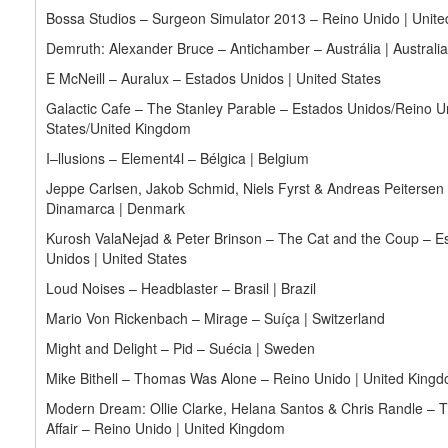
Bossa Studios – Surgeon Simulator 2013 – Reino Unido | Unit
Demruth: Alexander Bruce – Antichamber – Austrália | Australia
E McNeill – Auralux – Estados Unidos | United States
Galactic Cafe – The Stanley Parable – Estados Unidos/Reino Un
States/United Kingdom
I–llusions – Element4l – Bélgica | Belgium
Jeppe Carlsen, Jakob Schmid, Niels Fyrst & Andreas Peitersen
Dinamarca | Denmark
Kurosh ValaNejad & Peter Brinson – The Cat and the Coup – E
Unidos | United States
Loud Noises – Headblaster – Brasil | Brazil
Mario Von Rickenbach – Mirage – Suíça | Switzerland
Might and Delight – Pid – Suécia | Sweden
Mike Bithell – Thomas Was Alone – Reino Unido | United King
Modern Dream: Ollie Clarke, Helana Santos & Chris Randle – 
Affair – Reino Unido | United Kingdom