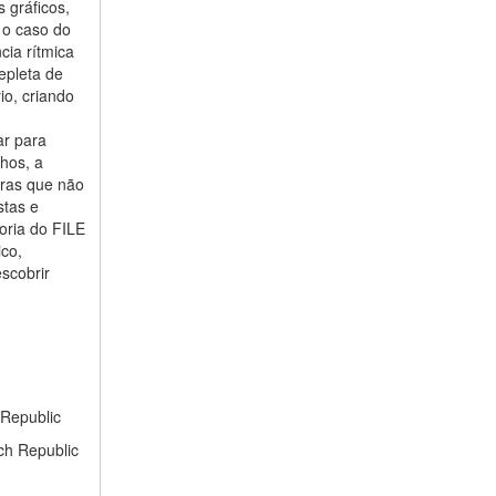
 gráficos,
 o caso do
cia rítmica
epleta de
io, criando
ar para
hos, a
gras que não
stas e
oria do FILE
ico,
scobrir
 Republic
ch Republic