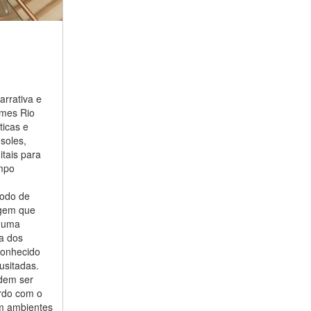
arrativa e
ames Rio
ticas e
soles,
itais para
ampo
íodo de
agem que
m uma
ia dos
conhecido
usitadas.
odem ser
rdo com o
om ambientes