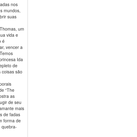
nadas nos
os mundos,
rir suas
e Thomas, um
ua vida e
o é
ar, vencer a
. Temos
princesa Ida
epleto de
 coisas são
porais
de “The
ostra as
ugir de seu
iamante mais
s de fadas
em forma de
o quebra-