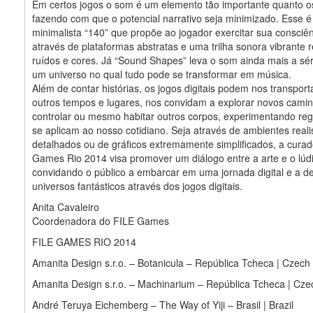
Em certos jogos o som é um elemento tão importante quanto os
fazendo com que o potencial narrativo seja minimizado. Esse é
minimalista “140” que propõe ao jogador exercitar sua consciên
através de plataformas abstratas e uma trilha sonora vibrante r
ruídos e cores. Já “Sound Shapes” leva o som ainda mais a sér
um universo no qual tudo pode se transformar em música.
Além de contar histórias, os jogos digitais podem nos transport
outros tempos e lugares, nos convidam a explorar novos camin
controlar ou mesmo habitar outros corpos, experimentando re
se aplicam ao nosso cotidiano. Seja através de ambientes reali
detalhados ou de gráficos extremamente simplificados, a curad
Games Rio 2014 visa promover um diálogo entre a arte e o lúd
convidando o público a embarcar em uma jornada digital e a de
universos fantásticos através dos jogos digitais.
Anita Cavaleiro
Coordenadora do FILE Games
FILE GAMES RIO 2014
Amanita Design s.r.o. – Botanicula – República Tcheca | Czech
Amanita Design s.r.o. – Machinarium – República Tcheca | Cze
André Teruya Eichemberg – The Way of Yiji – Brasil | Brazil