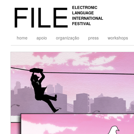
FILE
ELECTRONIC
LANGUAGE
INTERNATIONAL
FESTIVAL
home
apoio
organização
press
workshops