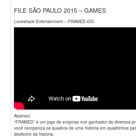
FILE SÃO PAULO 2015 – GAMES
Loveshack Entertainment – FRAMED iOS
Abstract:
“FRAMED” é um jogo de enigmas noir ganhador de diversos p
você reorganiza os quadros de uma história em quadrinhos pa
desfecho da história.