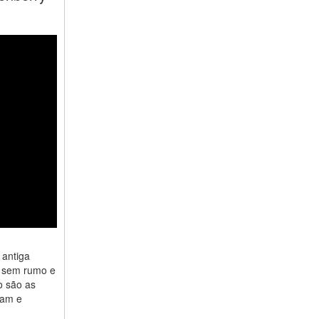
 antiga
a sem rumo e
o são as
ram e