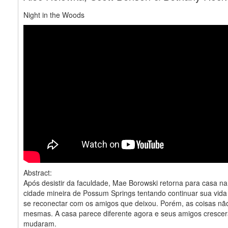
Night in the Woods
Abstract:
Após desistir da faculdade, Mae Borowski retorna para casa na
cidade mineira de Possum Springs tentando continuar sua vid
se reconectar com os amigos que deixou. Porém, as coisas nã
mesmas. A casa parece diferente agora e seus amigos cresce
mudaram.