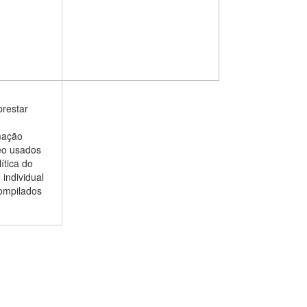
prestar
mação
eo usados
ítica do
individual
compilados