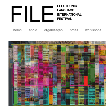
FILE
ELECTRONIC
LANGUAGE
INTERNATIONAL
FESTIVAL
home
apoio
organização
press
workshops