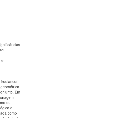
gnificâncias
 seu
o e
freelancer.
e geométrica
conjunto. Em
dronagem
como eu
ógico e
izada como