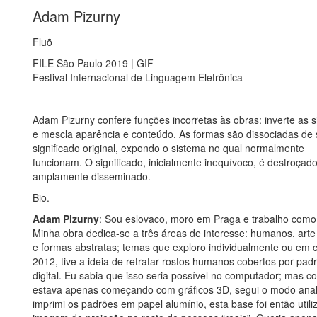
Adam Pizurny
Fluõ
FILE São Paulo 2019 | GIF
Festival Internacional de Linguagem Eletrônica
Adam Pizurny confere funções incorretas às obras: inverte as si
e mescla aparência e conteúdo. As formas são dissociadas de
significado original, expondo o sistema no qual normalmente
funcionam. O significado, inicialmente inequívoco, é destroçad
amplamente disseminado.
Bio.
Adam Pizurny
: Sou eslovaco, moro em Praga e trabalho como 
Minha obra dedica-se a três áreas de interesse: humanos, art
e formas abstratas; temas que exploro individualmente ou em 
2012, tive a ideia de retratar rostos humanos cobertos por pa
digital. Eu sabia que isso seria possível no computador; mas 
estava apenas começando com gráficos 3D, segui o modo anal
imprimi os padrões em papel alumínio, esta base foi então util