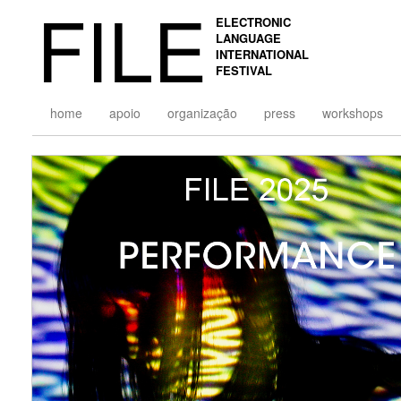
FILE
ELECTRONIC
LANGUAGE
INTERNATIONAL
FESTIVAL
home
apoio
organização
press
workshops