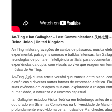
An-Ting e Ian Gallagher – Lost Communications 失絡之聲 – 
Reino Unido | United Kingdom
An-Ting mistura gravações de cantos de pássaros, música elet
experimental, paisagens sonoras e batidas intensas. Ian Galla
tecnologias de ponta em inteligência artificial para documentar
experiências da dupla, com visuais ao vivo que reagem em tem
música de An-Ting.
An-Ting 安婷 é uma artista versátil que transita entre piano, c
eletrônicas e diversas outras formas de expressão artística. El
suas vivências em criações musicais, explorando a relação ent
humanidade, a natureza e o universo espiritual.
Ian Gallagher estudou Física Teórica em Edimburgo antes de c
doutorado em Sistemas Complexos na Universidade de Manche
profundamente envolvido na cena musical de Manchester, at