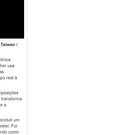
Taiwan /
rônica
gher usa
 as
po real à
omposições
a transforma
re a
oncluir um
ster. Foi
uando como