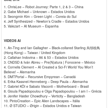
1.
ChrisLee – Robot Journey: Parte 1, 2 & 3 – China
2.
Gabe Michael – Unknown – Estados Unidos
3.
Seongmin Kim – Green Light – Coreia do Sul
4.
Jeff Synthesized – Newton’s Cradle – Estados Unidos
5.
Valezart – AI Museum – Espanha
VIDEOS AI
1.
An-Ting and Ian Gallagher – Black-collared Starling 烏領椋鳥
(Hong Kong) – Taiwan / United Kingdom
2.
Callahan Indovina – 86 & 53 – Estados Unidos
3.
CNDSD & Iván Abreu – Pre(N)atura | Fonocene – México
4.
Cornelis Clement – AI Created a Sci-Fi World You Won’t
Believe! – Alemanha
5.
DMTPortal – Recursive Empyrean – Canadá
6.
Erika Kassnel-Henneberg – Deep Paula – Alemanha
7.
Gabriel KÖI e Sabato Visconti – Motherboard – Brasil
8.
Gioula Papadopoulou e Olga Papadopoulou – I am I – Grécia
9.
Jenifer Haider Chowdhury – Verticity – Bangladesh
10.
PintoCreation – Epic Alien Landscapes – Itália
11.
Ø STUDIO – Ørigin – Estados Unidos e Taiwan