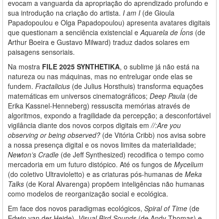
evocam a vanguarda da apropriação do aprendizado profundo e
sua introdução na criação do artista.
I am I
(de Gioula
Papadopoulou e Olga Papadopoulou) apresenta avatares digitais
que questionam a senciência existencial e
Aquarela de Íons
(de
Arthur Boeira e Gustavo Milward) traduz dados solares em
paisagens sensoriais.
Na mostra
FILE 2025 SYNTHETIKA
, o sublime já não está na
natureza ou nas máquinas, mas no entrelugar onde elas se
fundem.
Fractalicius
(de Julius Horsthuis) transforma equações
matemáticas em universos cinematográficos;
Deep Paula
(de
Erika Kassnel-Henneberg) ressuscita memórias através de
algoritmos, expondo a fragilidade da percepção; a desconfortável
vigilância diante dos novos corpos digitais em
//:Are you
observing or being observed?
(de Vitória Cribb) nos avisa sobre
a nossa presença digital e os novos limites da materialidade;
Newton’s Cradle
(de Jeff Synthesized) recodifica o tempo como
mercadoria em um futuro distópico. Até os fungos de
Mycelium
(do coletivo Ultravioletto) e as criaturas pós-humanas de
Meka
Talks
(de Koral Alvarenga) propõem inteligências não humanas
como modelos de reorganização social e ecológica.
Em face dos novos paradigmas ecológicos,
Spiral of Time
(de
Edwin van der Heide),
Visual Bird Sounds
(de Andy Thomas) e