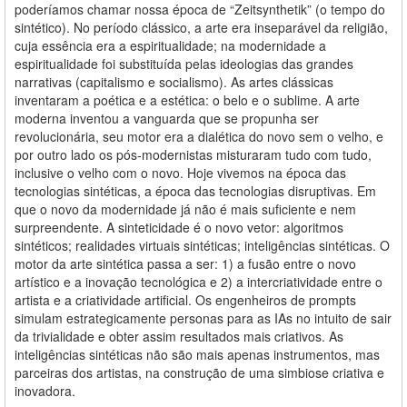
poderíamos chamar nossa época de “Zeitsynthetik” (o tempo do
sintético). No período clássico, a arte era inseparável da religião,
cuja essência era a espiritualidade; na modernidade a
espiritualidade foi substituída pelas ideologias das grandes
narrativas (capitalismo e socialismo). As artes clássicas
inventaram a poética e a estética: o belo e o sublime. A arte
moderna inventou a vanguarda que se propunha ser
revolucionária, seu motor era a dialética do novo sem o velho, e
por outro lado os pós-modernistas misturaram tudo com tudo,
inclusive o velho com o novo. Hoje vivemos na época das
tecnologias sintéticas, a época das tecnologias disruptivas. Em
que o novo da modernidade já não é mais suficiente e nem
surpreendente. A sinteticidade é o novo vetor: algoritmos
sintéticos; realidades virtuais sintéticas; inteligências sintéticas. O
motor da arte sintética passa a ser: 1) a fusão entre o novo
artístico e a inovação tecnológica e 2) a intercriatividade entre o
artista e a criatividade artificial. Os engenheiros de prompts
simulam estrategicamente personas para as IAs no intuito de sair
da trivialidade e obter assim resultados mais criativos. As
inteligências sintéticas não são mais apenas instrumentos, mas
parceiras dos artistas, na construção de uma simbiose criativa e
inovadora.