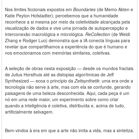
Nos limites ficcionais expostos em
Boundaries
(de Memo Akten e
Katie Peyton Hofstadter), percebemos que a humanidade
reconhece a si mesma por meio da coletividade alcançada pela
visualização de dados e vive uma jornada de autopercepção e
interconexão macrológica e micrológica.
ReCollection
(de Weidi
Zhang e Rodger Luo) demonstra que a IA conecta línguas para
revelar que compartilhamos a experiência do que é humano e
nos emocionamos com memórias similares, coletivas.
A seleção de obras nesta exposição — desde os mundos fractais
de Julius Horsthuis até as distopias algorítmicas de Jeff
Synthesized — ecoa o princípio da
Zeitsynthetik
: uma era onde a
tecnologia não serve à arte, mas com ela se confunde, gerando
paisagens de uma beleza desconhecida. Aqui, cada peça é um
nó em uma rede maior, um experimento sobre como criar
quando a inteligência é coletiva, distribuída e, acima de tudo,
artificialmente selvagem.
Bem-vindos à era em que a arte não imita a vida, mas a sintetiza.