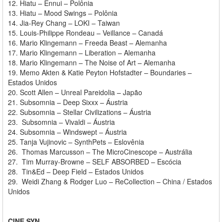
12.
Hiatu – Ennui – Polônia
13.
Hiatu – Mood Swings – Polônia
14.
Jia-Rey Chang – LOKI – Taiwan
15.
Louis-Philippe Rondeau – Veillance – Canadá
16.
Mario Klingemann – Freeda Beast – Alemanha
17.
Mario Klingemann – Liberation – Alemanha
18.
Mario Klingemann – The Noise of Art – Alemanha
19.
Memo Akten & Katie Peyton Hofstadter – Boundaries –
Estados Unidos
20.
Scott Allen – Unreal Pareidolia – Japão
21.
Subsomnia – Deep Sixxx – Áustria
22.
Subsomnia – Stellar Civilizations – Áustria
23.
Subsomnia – Vivaldi – Áustria
24.
Subsomnia – Windswept – Áustria
25.
Tanja Vujinovic – SynthPets – Eslovênia
26.
Thomas Marcusson – The MicroCinescope – Austrália
27.
Tim Murray-Browne – SELF ABSORBED – Escócia
28.
Tin&Ed – Deep Field – Estados Unidos
29.
Weidi Zhang & Rodger Luo – ReCollection – China / Estados
Unidos
CINE SYN