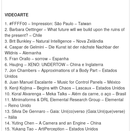
VIDEOARTE
1. #FFFF00 – Impression: São Paulo – Taiwan
2. Barbara Oettinger – What future will we build upon the ruins of
the present? – Chile
3. Brit Bunkley – Natural Intelligence – Nova Zelândia
4. Caspar de Gelmini – Die Kunst ist der nächste Nachbar der
Wildnis – Alemanha
5. Fran Orallo – sorrow – Espanha
6. Hsujing – XENO: UNDERTOW – China e Inglaterra
7. Jon Chambers – Approximations of a Body Part – Estados
Unidos
8. Juan Manuel Escalante – Music for Control Panels – México
9. Kenji Kojima – Begins with Chaos – Lascaux – Estados Unidos
10. Koral Alvarenga – Meka Talks – Além da carne, o aço – Brasil
11. Minimaforms & DRL Elemental Research Group – Elemental
– Reino Unido
13. Silvia De Gennaro – Gaia: Uni(co)verso (Gaia:Uni(que)verse)
– Itália
14. Yuting Chen – A Camera and an Engine – China
15. Yukang Tao – ArtiPerception – Estados Unidos