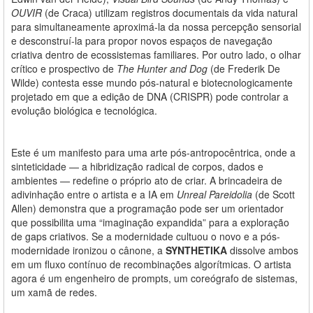
OUVIR
(de Craca) utilizam registros documentais da vida natural
para simultaneamente aproximá-la da nossa percepção sensorial
e desconstruí-la para propor novos espaços de navegação
criativa dentro de ecossistemas familiares. Por outro lado, o olhar
crítico e prospectivo de
The Hunter and Dog
(de Frederik De
Wilde) contesta esse mundo pós-natural e biotecnologicamente
projetado em que a edição de DNA (CRISPR) pode controlar a
evolução biológica e tecnológica.
Este é um manifesto para uma arte pós-antropocêntrica, onde a
sinteticidade — a hibridização radical de corpos, dados e
ambientes — redefine o próprio ato de criar. A brincadeira de
adivinhação entre o artista e a IA em
Unreal Pareidolia
(de Scott
Allen) demonstra que a programação pode ser um orientador
que possibilita uma “imaginação expandida” para a exploração
de gaps criativos. Se a modernidade cultuou o novo e a pós-
modernidade ironizou o cânone, a
SYNTHETIKA
dissolve ambos
em um fluxo contínuo de recombinações algorítmicas. O artista
agora é um engenheiro de prompts, um coreógrafo de sistemas,
um xamã de redes.