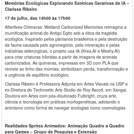
Memórias Ecológicas Explorando Estéticas Gerativas de IA –
Clarissa Ribeiro
17 de julho, das 14h00 às 17h00
Afterlives-Chimeras: Wetland Carbonized Memories reimagina a
mumificação animal do Antigo Egito sob a ótica da tragédia
ecológica. Inspirado pelos pântanos brasileiros e pela destruição
da fauna causada pelo agronegócio, pela mineração e pelas
indústrias siderúrgicas, o projeto usa IA (Krea.AI e Meshy.AI)
para criar criaturas híbridas a partir de imagens de animais
carbonizados. As quimeras, impressas em 3D com PLA que
remete ao linho das múmias, simbolizam perda, transformação e
a urgência de equilíbrio ecológico.
Clarissa Ribeiro é Professora Adjunta em Artes Visuais na USP e
ex-Diretora do Technoetic Arts Studio de Roy Ascott, em Xangai.
Doutora em Artes com pós-doutorado Fulbright, cruza arte,
ciência e tecnologia em práticas morfogenéticas, adotando o
animismo como forma de navegar ecologias como cosmologias.
Realidades Sprites Animados: Animação Quadro a Quadro
para Games – Grupo de Pesquisa e Extensão