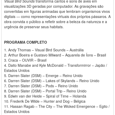
Visual Bird Sounds
transforma cantos e sons de aves em
visualizações 3D geradas por computador. As gravações são
convertidas em figuras animadas que lembram organismos vivos
digitais — como representações virtuais dos próprios pássaros. A
obra convida o público a refletir sobre a beleza da natureza e a
urgência de preservar seus habitats.
PROGRAMA COMPLETO
1.
Andy Thomas – Visual Bird Sounds – Austrália
2.
Arthur Boeira e Gustavo Milward – Aquarela de Íons – Brasil
3.
Craca – OUVIR – Brasil
4.
Daito Manabe and Kyle McDonald – Transformirror – Japão /
Estados Unidos
5.
Darren Slater (DSM) – Emerge – Reino Unido
6.
Darren Slater (DSM) – Lakes of Skylands – Reino Unido
7.
Darren Slater (DSM) – Pods – Reino Unido
8.
Darren Slater (DSM) – Portal Trip – Reino Unido
9.
Edwin van der Heide – Spiral of Time – Holanda
10.
Frederik De Wilde – Hunter and Dog – Bélgica
11.
Hassan Ragab – The City – The Wicked Emergence – Egito /
Estados Unidos