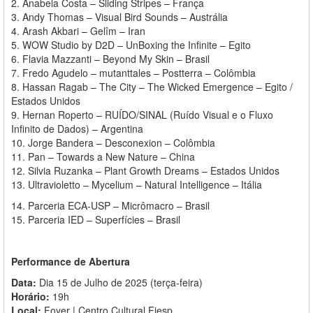
2. Anabela Costa – Sliding Stripes – França
3. Andy Thomas – Visual Bird Sounds – Austrália
4. Arash Akbari – Gelîm – Iran
5. WOW Studio by D2D – UnBoxing the Infinite – Egito
6. Flavia Mazzanti – Beyond My Skin – Brasil
7. Fredo Agudelo – mutanttales – Postterra – Colômbia
8. Hassan Ragab – The City – The Wicked Emergence – Egito /
Estados Unidos
9. Hernan Roperto – RUÍDO/SINAL (Ruído Visual e o Fluxo
Infinito de Dados) – Argentina
10. Jorge Bandera – Desconexion – Colômbia
11. Pan – Towards a New Nature – China
12. Silvia Ruzanka – Plant Growth Dreams – Estados Unidos
13. Ultravioletto – Mycelium – Natural Intelligence – Itália
14. Parceria ECA-USP – Micrômacro – Brasil
15. Parceria IED – Superfícies – Brasil
Performance de Abertura
Data:
Dia 15 de Julho de 2025 (terça-feira)
Horário:
19h
Local:
Foyer | Centro Cultural Fiesp