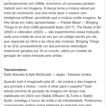
particularmente com GANs, encontrou um processo paralelo:
traduzir som em imagens. A dança torna a música visível por
meio do movimento; sua arte tenta fazer o mesmo com
inteligência artificial, permitindo que a música molde imagens. As
três obras em vídeo apresentadas —
Freeda Beast — Bringing
Things to an End (GAN generated beta)
(2017),
The Noise of Art
(2020) e
Liberation
(2020) — são experimentos nessa tradução,
cada uma criada de uma só vez por um código escrito por ele,
que responde ao ritmo e ao clima das músicas.
Bringing Things
to an End
, provavelmente um dos primeiros videoclipes
totalmente gerados por IA no mundo, utiliza um modelo de
geração de rostos treinado pelo artista.
Transformirror
Daito Manabe & Kyle McDonald
–
Japão / Estados Unidos
Quando tudo é imaginado pela IA – da música e das imagens
aos prompts e títulos – como é olhar para o espelho? Este
estudo
seminal
de geração de imagem em tempo real,
viabilizado em 2023 com Stable Diffusion XL-Turbo e Stable
Audio, investiga o futuro da mídia e da interatividade. Poderemos
compreender melhor esses sistemas ao interagir com eles