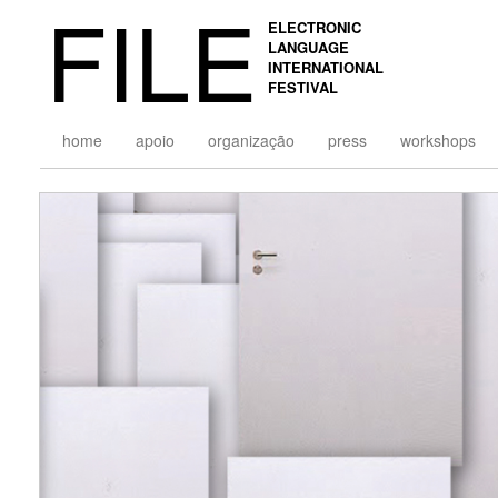
FILE
ELECTRONIC
LANGUAGE
INTERNATIONAL
FESTIVAL
home
apoio
organização
press
workshops