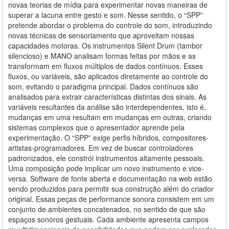
novas teorias de mídia para experimentar novas maneiras de
superar a lacuna entre gesto e som. Nesse sentido, o “SPP”
pretende abordar o problema do controle do som, introduzindo
novas técnicas de sensoriamento que aproveitam nossas
capacidades motoras. Os instrumentos Silent Drum (tambor
silencioso) e MANO analisam formas feitas por mãos e as
transformam em fluxos múltiplos de dados contínuos. Esses
fluxos, ou variáveis, são aplicados diretamente ao controle do
som, evitando o paradigma principal. Dados contínuos são
analisados para extrair características distintas dos sinais. As
variáveis resultantes da análise são interdependentes, isto é,
mudanças em uma resultam em mudanças em outras, criando
sistemas complexos que o apresentador aprende pela
experimentação. O “SPP” exige perfis híbridos, compositores-
artistas-programadores. Em vez de buscar controladores
padronizados, ele constrói instrumentos altamente pessoais.
Uma composição pode implicar um novo instrumento e vice-
versa. Software de fonte aberta e documentação na web estão
sendo produzidos para permitir sua construção além do criador
original. Essas peças de performance sonora consistem em um
conjunto de ambientes concatenados, no sentido de que são
espaços sonoros gestuais. Cada ambiente apresenta campos