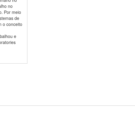
alho no
co. Por meio
sistemas de
m o conceito
balhou e
ratories