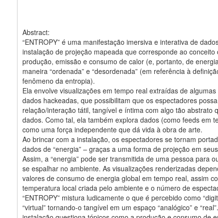
Abstract:
“ENTROPY” é uma manifestação imersiva e interativa de dad
instalação de projeção mapeada que corresponde ao conceito
produção, emissão e consumo de calor (e, portanto, de energi
maneira “ordenada” e “desordenada” (em referência à definiçã
fenômeno da entropia).
Ela envolve visualizações em tempo real extraídas de algumas 
dados hackeadas, que possibilitam que os espectadores poss
relação/interação tátil, tangível e íntima com algo tão abstrato 
dados. Como tal, ela também explora dados (como feeds em t
como uma força independente que dá vida à obra de arte.
Ao brincar com a instalação, os espectadores se tornam porta
dados de “energia” – graças a uma forma de projeção em seus
Assim, a “energia” pode ser transmitida de uma pessoa para ou
se espalhar no ambiente. As visualizações renderizadas depe
valores de consumo de energia global em tempo real, assim c
temperatura local criada pelo ambiente e o número de especta
“ENTROPY” mistura ludicamente o que é percebido como “digit
“virtual” tornando-o tangível em um espaço “analógico” e “real”
instalação questiona tópicos como a produção e consumo de e