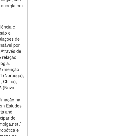
e energia em
iência e
ssão e
alações de
onsável por
 Através de
 relação
ogia.
12 (menção
f (Noruega),
, China),
A (Nova
Animação na
 em Estudos
rts and
cipar de
molga.net /
robótica e
humano no