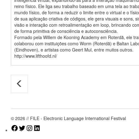
reino físico. Ele liga seu trabalho baseado em uma tela ao trab
mundo físico, de forma a reduzir o limite entre o virtual e o físi
de sua aplicação criativa de códigos, ele gera visuais e sons, 
visão e interação com retroalimentação em loop, brincando co
de forma primitiva de consciência e autoconsciência.
Formado pela Willem de Kooning Academy em Roterdã, ele tra
colaborou com instituições como Worm (Roterdã) e Baltan Labo
(Eindhoven), e artistas como Geert Mul, entre muitos outros.
http://www.lifthoofd.nl/
© 2026 // FILE - Electronic Language International Festival
Facebook
Twitter
Instagram
LinkedIn