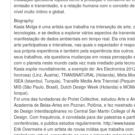
emissão e transmissão, e a relação humana com o conceito d
nível muito íntimo e global.
Biography:
Kasia Molga é uma artista que trabalha na interseção de arte, c
tecnologias, e se dedica a explorar vários aspectos da transmi
manifestação de dados ambientais em tempo real. Ela cria inst
arte participativas e interativas, nas quais o espectador é resp
sua própria experiência e também pela experiência dos outros.
seus trabalhos, ela questiona mudanças em nossa percepção e
com o planeta neste mundo cada vez mais mediado pela tecnol
Kasia expõe mundialmente, a exemplo de: Ars Electronica 20
honrosa) (Linz, Áustria), TRANSNATURAL (Holanda), Meta.Mor
ISEA (Istambul, Turquia), Translife Media Arts Triennial (Pequim
MIS (São Paulo, Brasil), Dutch Design Week (Holanda) e MOM
Iorque).
Foi uma das fundadoras do Protei Collective, estudou Arte e 
Academia de Belas-Artes em Poznan, Polônia, e fez mestrado
de Design Interdisciplinares no Central San Martin College of A
Design. Com frequência, é convidada para dar palestras e parti
conferências, e publica estudos regularmente. http://www.kasia
Erik Overmeire é um artista de novas mídias que trabalha com 
inteligência virtual, expandindo-as para a interação máquina/