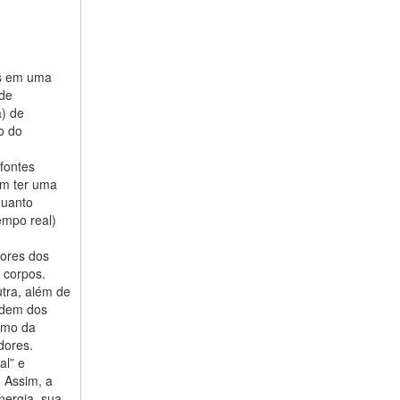
os em uma
 de
a) de
o do
fontes
am ter uma
quanto
empo real)
dores dos
 corpos.
tra, além de
ndem dos
omo da
dores.
al” e
. Assim, a
nergia, sua