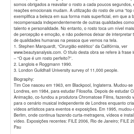
somos obrigados a reavaliar o rosto a cada poucos segundos,
reações emocionais mudam. A utilização do rosto de uma “top
exemplifica a beleza em sua forma mais superficial, em que a 
recompensada independentemente de outras qualidades como i
talento e personalidade. No entanto, o rosto toca um nível mai
de percepção e emoção, e não podemos deixar de interpretar
de qualidades humanas na pessoa que vemos na tela.
1. Stephen Marquardt, “Cirurgião estético” da Califórnia, ver
www.beautyanalysis.com. O título desta obra se refere à frase in
– “O que é um rosto perfeito?”.
2. Langlois e Roggmann 1990.
3. London Guildhall University survey of 11,000 people.
Biography:
Tim Coe nasceu em 1963, em Blackpool, Inglaterra. Mudou-se
Londres, em 1984, para estudar Filosofia. Depois de estudar 
Animação, co-fundou a produtora Chromatose Films, fazendo v
para o cenário musical independente de Londres enquanto cria
vídeos artísticos para eventos e exposições. Em 1995, mudou-
Berlim, onde continua fazendo curta-metragens, vídeos e insta
vídeo. Exposições recentes: FILE 2006, Rio de Janeiro; FILE 
Pau