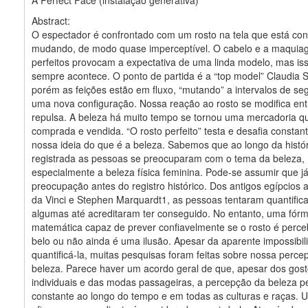
A Perfect Face (instalação generativa)
Abstract:
O espectador é confrontado com um rosto na tela que está co
mudando, de modo quase imperceptível. O cabelo e a maqui
perfeitos provocam a expectativa de uma linda modelo, mas i
sempre acontece. O ponto de partida é a “top model” Claudia Sc
porém as feições estão em fluxo, “mutando” a intervalos de s
uma nova configuração. Nossa reação ao rosto se modifica ent
repulsa. A beleza há muito tempo se tornou uma mercadoria q
comprada e vendida. “O rosto perfeito” testa e desafia consta
nossa ideia do que é a beleza. Sabemos que ao longo da histór
registrada as pessoas se preocuparam com o tema da beleza,
especialmente a beleza física feminina. Pode-se assumir que j
preocupação antes do registro histórico. Dos antigos egípcios
da Vinci e Stephen Marquardt1, as pessoas tentaram quantifica
algumas até acreditaram ter conseguido. No entanto, uma fórm
matemática capaz de prever confiavelmente se o rosto é perc
belo ou não ainda é uma ilusão. Apesar da aparente impossibil
quantificá-la, muitas pesquisas foram feitas sobre nossa perce
beleza. Parece haver um acordo geral de que, apesar dos gos
individuais e das modas passageiras, a percepção da beleza 
constante ao longo do tempo e em todas as culturas e raças. 