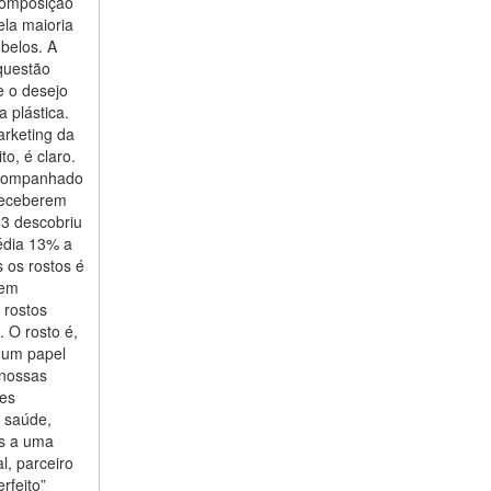
composição
ela maioria
belos. A
 questão
e o desejo
 plástica.
arketing da
o, é claro.
acompanhado
 receberem
o3 descobriu
édia 13% a
 os rostos é
dem
 rostos
 O rosto é,
 um papel
 nossas
ões
, saúde,
as a uma
l, parceiro
rfeito”