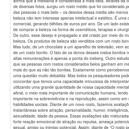
afirma que a mediania é considerada a mais bela. Através da 
de diversas fotos, surgiu um rosto médio que foi considerado p
das pessoas o mais belo – os desvios dessa média são menos 
beleza não tem interesse apenas intelectual e estético. É uma
comercial, gerando bilhões de euros por ano. De um lado exist
de comprar a beleza na forma de cosméticos, terapias e cirurgia
De outro, esse desejo é propagado e até criado por meio do m
beleza. Os produtos de beleza são vendidos com um rosto bonit
Mas tudo, de um chocolate a um aparelho de televisão, vem 
de um rosto bonito. O fato de os donos desses rostos bonitos
altas remunerações é apenas a ponta do ­iceberg. Outro estud
que as pessoas com rostos considerados belos ganham em m
mais do que as não tão bonitas. Exatamente como percebemos
uma questão muito debatida. Mas todos os pesquisadores po
concordar que temos uma capacidade minuciosa de interpretar
utilizando uma grande quantidade de nossa capacidade mental.
afinal, o meio mais importante de comunicação humana, tendo
importante na sobrevivência e na reprodução, assim como em
habilidades sociais. Diante de um novo rosto, fazemos avaliaç
instantâneas sobre atração, personalidade, humor, inteligência
sexualidade, idade da pessoa. Essas avaliações são misturad
forte reação emocional de atração ou repulsa, ameaça potencia
sexual, amigo ou inimigo potencial. Assim, diante de “O rosto pe