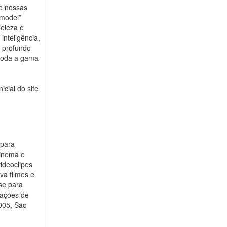
 e nossas
 model”
beleza é
nteligência,
s profundo
 toda a gama
icial do site
 para
Cinema e
ideoclipes
va filmes e
se para
lações de
2005, São