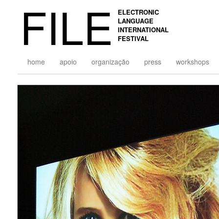
FILE
ELECTRONIC
LANGUAGE
INTERNATIONAL
FESTIVAL
home
apoio
organização
press
workshops