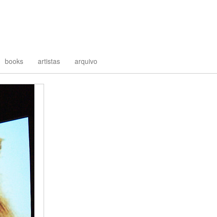
books
artistas
arquivo