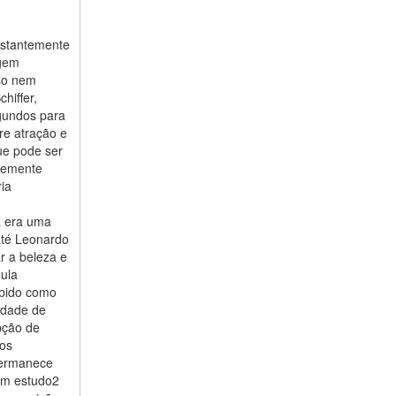
nstantemente
agem
sso nem
hiffer,
egundos para
re atração e
ue pode ser
ntemente
ia
á era uma
 até Leonardo
r a beleza e
ula
ebido como
idade de
pção de
tos
permanece
Um estudo2