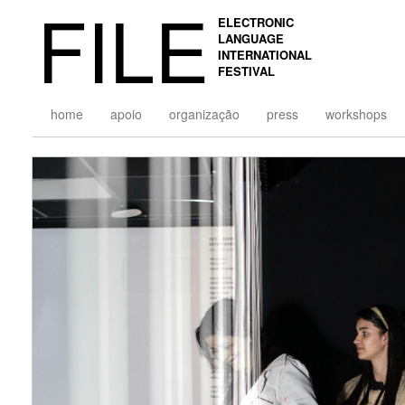
FILE
ELECTRONIC
LANGUAGE
INTERNATIONAL
FESTIVAL
home
apoio
organização
press
workshops