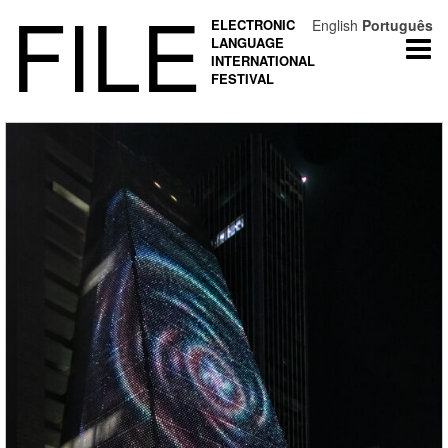
FILE
ELECTRONIC
English
Português
LANGUAGE
Togg
INTERNATIONAL
navi
FESTIVAL