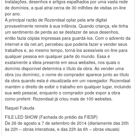
instalações, desenhos e artigos espalhados por uma vasta rede
de domínios, a qual atrai cerca de 30 milhões de visitas on-line
por ano.
A principal razão de Rozendaal optar pela arte digital
provavelmente remete à sua infância. Quando criança, ele tinha
um sentimento de perda ao se desfazer de seus desenhos,
então fazia cópias impressas para guardá-los. Com o advento da
internet e da net.art, percebeu que poderia fazer e vender seus
trabalhos e, ao mesmo tempo, torná-los acessíveis on-line para
qualquer pessoa em qualquer parte do mundo. Essa é
exatamente a ideia presente em seus websites, nos quais o
domínio disponível determina o título da obra. Ao vender uma
obra (ou domínio), o nome do comprador aparece junto ao título
da obra quando esta é visualizada em um navegador. Rozendaal
mantém o direito de exibir o trabalho em qualquer lugar, incluindo
sua web pessoal, enquanto o comprador pode expor a obra
como preferir. Rozendaal já criou mais de 100 websites.
Raquel Fukuda
FILE LED SHOW (Fachada do prédio da FIESP)
De 26 de agosto a 7 de setembro de 2014 (diariamente das 20h
às 22h – obras interativas, e das 22h às 6h – obras visuais)