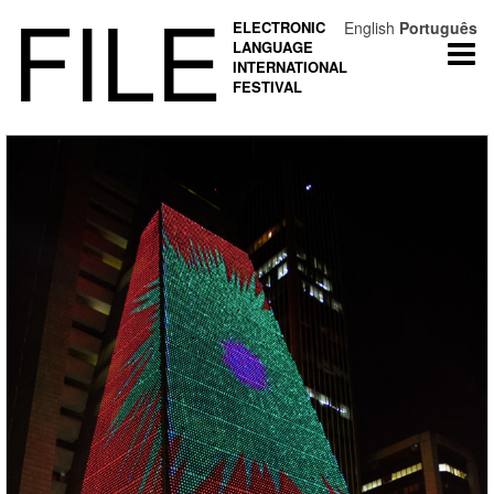
FILE
ELECTRONIC
English
Português
LANGUAGE
Togg
INTERNATIONAL
navi
FESTIVAL