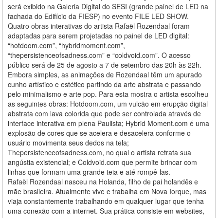
será exibido na Galeria Digital do SESI (grande painel de LED na
fachada do Edifício da FIESP) no evento FILE LED SHOW.
Quatro obras interativas do artista Rafaël Rozendaal foram
adaptadas para serem projetadas no painel de LED digital:
“hotdoom.com”, “hybridmoment.com”,
“thepersistenceofsadness.com” e “coldvoid.com”. O acesso
público será de 25 de agosto a 7 de setembro das 20h às 22h.
Embora simples, as animações de Rozendaal têm um apurado
cunho artístico e estético partindo da arte abstrata e passando
pelo minimalismo e arte pop. Para esta mostra o artista escolheu
as seguintes obras: Hotdoom.com, um vulcão em erupção digital
abstrata com lava colorida que pode ser controlada através de
interface interativa em plena Paulista; Hybrid Moment.com é uma
explosão de cores que se acelera e desacelera conforme o
usuário movimenta seus dedos na tela;
Thepersistenceofsadness.com, no qual o artista retrata sua
angústia existencial; e Coldvoid.com que permite brincar com
linhas que formam uma grande teia e até rompê-las.
Rafaël Rozendaal nasceu na Holanda, filho de pai holandês e
mãe brasileira. Atualmente vive e trabalha em Nova Iorque, mas
viaja constantemente trabalhando em qualquer lugar que tenha
uma conexão com a internet. Sua prática consiste em websites,