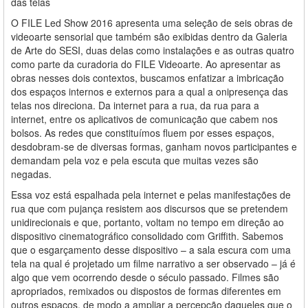
das telas
O FILE Led Show 2016 apresenta uma seleção de seis obras de
videoarte sensorial que também são exibidas dentro da Galeria
de Arte do SESI, duas delas como instalações e as outras quatro
como parte da curadoria do FILE Videoarte. Ao apresentar as
obras nesses dois contextos, buscamos enfatizar a imbricação
dos espaços internos e externos para a qual a onipresença das
telas nos direciona. Da internet para a rua, da rua para a
internet, entre os aplicativos de comunicação que cabem nos
bolsos. As redes que constituímos fluem por esses espaços,
desdobram-se de diversas formas, ganham novos participantes e
demandam pela voz e pela escuta que muitas vezes são
negadas.
Essa voz está espalhada pela internet e pelas manifestações de
rua que com pujança resistem aos discursos que se pretendem
unidirecionais e que, portanto, voltam no tempo em direção ao
dispositivo cinematográfico consolidado com Griffith. Sabemos
que o esgarçamento desse dispositivo – a sala escura com uma
tela na qual é projetado um filme narrativo a ser observado – já é
algo que vem ocorrendo desde o século passado. Filmes são
apropriados, remixados ou dispostos de formas diferentes em
outros espaços, de modo a ampliar a percepção daqueles que o