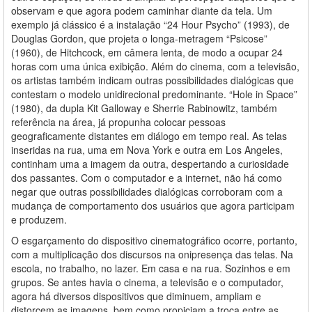
observam e que agora podem caminhar diante da tela. Um
exemplo já clássico é a instalação “24 Hour Psycho” (1993), de
Douglas Gordon, que projeta o longa-metragem “Psicose”
(1960), de Hitchcock, em câmera lenta, de modo a ocupar 24
horas com uma única exibição. Além do cinema, com a televisão,
os artistas também indicam outras possibilidades dialógicas que
contestam o modelo unidirecional predominante. “Hole in Space”
(1980), da dupla Kit Galloway e Sherrie Rabinowitz, também
referência na área, já propunha colocar pessoas
geograficamente distantes em diálogo em tempo real. As telas
inseridas na rua, uma em Nova York e outra em Los Angeles,
continham uma a imagem da outra, despertando a curiosidade
dos passantes. Com o computador e a internet, não há como
negar que outras possibilidades dialógicas corroboram com a
mudança de comportamento dos usuários que agora participam
e produzem.
O esgarçamento do dispositivo cinematográfico ocorre, portanto,
com a multiplicação dos discursos na onipresença das telas. Na
escola, no trabalho, no lazer. Em casa e na rua. Sozinhos e em
grupos. Se antes havia o cinema, a televisão e o computador,
agora há diversos dispositivos que diminuem, ampliam e
distorcem as imagens, bem como propiciam a troca entre as