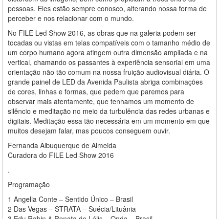
pessoas. Eles estão sempre conosco, alterando nossa forma de
perceber e nos relacionar com o mundo.
No FILE Led Show 2016, as obras que na galeria podem ser
tocadas ou vistas em telas compatíveis com o tamanho médio de
um corpo humano agora atingem outra dimensão ampliada e na
vertical, chamando os passantes à experiência sensorial em uma
orientação não tão comum na nossa fruição audiovisual diária. O
grande painel de LED da Avenida Paulista abriga combinações
de cores, linhas e formas, que pedem que paremos para
observar mais atentamente, que tenhamos um momento de
silêncio e meditação no meio da turbulência das redes urbanas e
digitais. Meditação essa tão necessária em um momento em que
muitos desejam falar, mas poucos conseguem ouvir.
Fernanda Albuquerque de Almeida
Curadora do FILE Led Show 2016
.
Programação
1 Angella Conte – Sentido Único – Brasil
2 Das Vegas – STRATA – Suécia/Lituânia
3 Edu Rabin & Renata de Lélis – Onda – Brasil