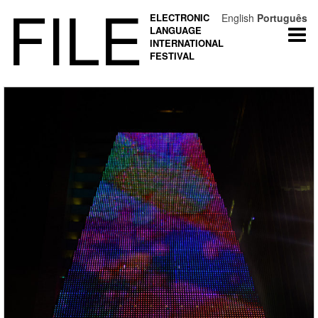
FILE
ELECTRONIC
English
Português
LANGUAGE
Togg
INTERNATIONAL
navi
FESTIVAL