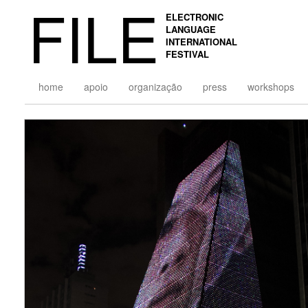
FILE
ELECTRONIC
LANGUAGE
INTERNATIONAL
FESTIVAL
home
apoio
organização
press
workshops