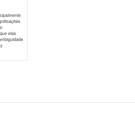
ncipalmente
gnificações
ão
 que elas
 ambiguidade
ny